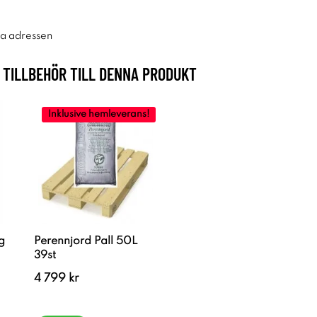
ra adressen
TILLBEHÖR TILL DENNA PRODUKT
Inklusive hemleverans!
g
Perennjord Pall 50L
39st
4 799 kr