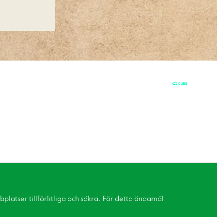
latser tillförlitliga och säkra. För detta ändamål