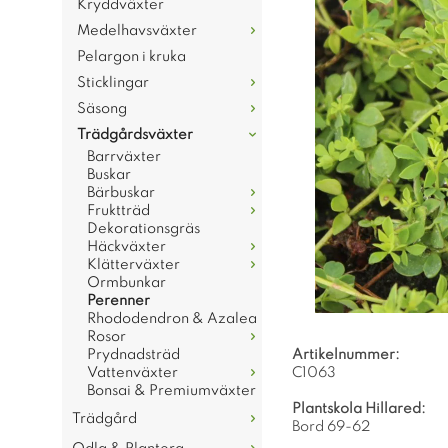
Kryddväxter
Medelhavsväxter
Pelargon i kruka
Sticklingar
Säsong
Trädgårdsväxter
Barrväxter
Buskar
Bärbuskar
Fruktträd
Dekorationsgräs
Häckväxter
Klätterväxter
Ormbunkar
Perenner
Rhododendron & Azalea
Rosor
Prydnadsträd
Artikelnummer:
Vattenväxter
C1063
Bonsai & Premiumväxter
Plantskola Hillared:
Trädgård
Bord 69-62