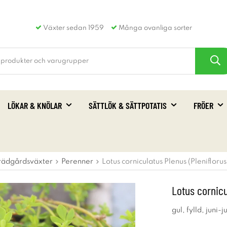
Växter sedan 1959
Många ovanliga sorter
LÖKAR & KNÖLAR
SÄTTLÖK & SÄTTPOTATIS
FRÖER
rädgårdsväxter
Perenner
Lotus corniculatus Plenus (Plenifloru
Lotus cornicu
gul, fylld, juni-j