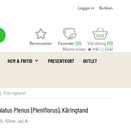
Logga in
Butiken
Varukorg
Recensioner
Favoriter
(
0
)
(0)
Moms visas:
Inkl
Exkl
HEM & FRITID
PRESENTKORT
OUTLET
s), Käringtand
latus Plenus (Pleniflorus), Käringtand
uli, 10cm, sol.A