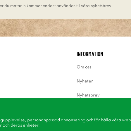
er du matar in kommer endast användas till våra nyhetsbrev.
INFORMATION
Om oss
Nyheter
Nyhetsbrev
Om cookies
ngupplevelse, personanpassad annonsering och för hålla våra webbp
Inspiration
r och deras enheter.