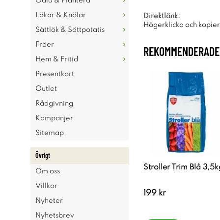
Odla & Plantera
Lökar & Knölar
Direktlänk:
Högerklicka och kopie
Sättlök & Sättpotatis
Fröer
REKOMMENDERADE 
Hem & Fritid
Presentkort
Outlet
Rådgivning
Kampanjer
Sitemap
Övrigt
Stroller Trim Blå 3,5k
Om oss
Villkor
199 kr
Nyheter
Nyhetsbrev