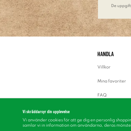
De uppgift
HANDLA
Villkor
Mina favoriter
FAQ
Logga in
Vi skräddarsyr din upplevelse
Vi använder cookies för att ge dig en personlig shoppi
samlar vi in information om användarna, deras mönste