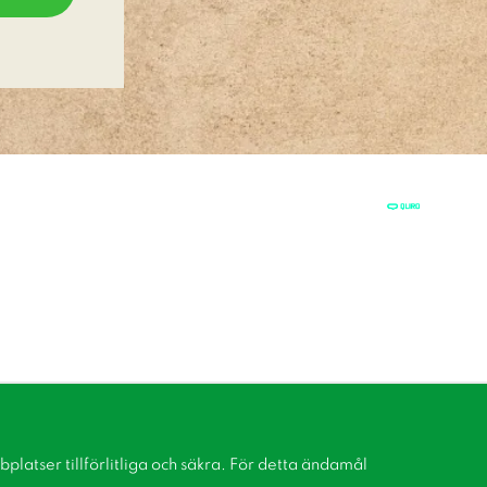
latser tillförlitliga och säkra. För detta ändamål