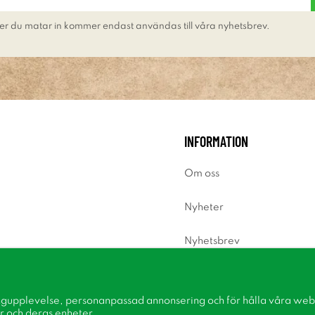
er du matar in kommer endast användas till våra nyhetsbrev.
INFORMATION
Om oss
Nyheter
Nyhetsbrev
Om cookies
ngupplevelse, personanpassad annonsering och för hålla våra webbp
Inspiration
r och deras enheter.