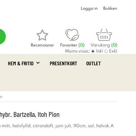
Logga in
Butiken
Varukorg
Recensioner
Favoriter
(
0
)
(0)
Moms visas:
Inkl
Exkl
HEM & FRITID
PRESENTKORT
OUTLET
on
hybr. Bartzella, Itoh Pion
mitt, halvfylld, citrondoft, juni-juli, 90cm, sol, halvsk.A