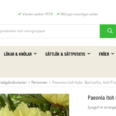
Växter sedan 1959
Många ovanliga sorter
LÖKAR & KNÖLAR
SÄTTLÖK & SÄTTPOTATIS
FRÖER
rädgårdsväxter
Perenner
Paeonia itoh hybr. Bartzella, Itoh Pi
Paeonia itoh 
ljusgul m orange 