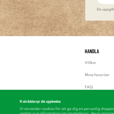
De uppgift
HANDLA
Villkor
Mina favoriter
FAQ
Logga in
Vi skräddarsyr din upplevelse
Vi använder cookies för att ge dig en personlig shoppi
samlar vi in information om användarna, deras mönste