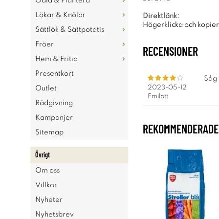
Odla & Plantera
Lökar & Knölar
Direktlänk:
Högerklicka och kopie
Sättlök & Sättpotatis
Fröer
RECENSIONER
Hem & Fritid
Presentkort
Såg 
2023-05-12
Outlet
Emilott
Rådgivning
Kampanjer
REKOMMENDERADE 
Sitemap
Övrigt
Om oss
Villkor
Nyheter
Nyhetsbrev