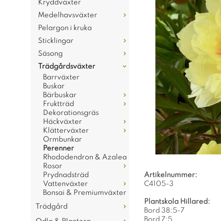
Kryddväxter
Medelhavsväxter
Pelargon i kruka
Sticklingar
Säsong
Trädgårdsväxter
Barrväxter
Buskar
Bärbuskar
Fruktträd
Dekorationsgräs
Häckväxter
Klätterväxter
Ormbunkar
Perenner
Rhododendron & Azalea
Rosor
Prydnadsträd
Artikelnummer:
Vattenväxter
C4105-3
Bonsai & Premiumväxter
Plantskola Hillared:
Trädgård
Bord 38:5-7
Bord 7:5