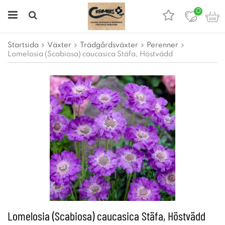
0
Startsida
Växter
Trädgårdsväxter
Perenner
Lomelosia (Scabiosa) caucasica Stäfa, Höstvädd
Lomelosia (Scabiosa) caucasica Stäfa, Höstvädd