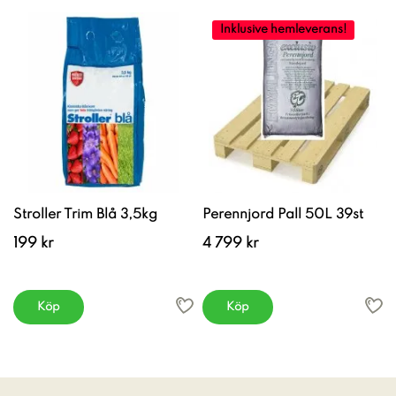
Inklusive hemleverans!
Stroller Trim Blå 3,5kg
Perennjord Pall 50L 39st
199 kr
4 799 kr
Köp
Köp