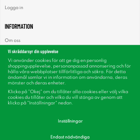
Logga in
INFORMATION
Om oss
Vi skräddarsyr din upplevelse
Nyheter
Vi använder cookies för att ge dig en personlig
shoppingupplevelse, personanpassad annonsering och för
Nyhetsbrev
hålla våra webbplatser tillförlitliga och säkra. För detta
ändamål samlar vi in information om användarna, deras
mönster och deras enheter.
Om cookies
Klicka på "Okej" om du tillåter alla cookies eller välj vilka
cookies du tillåter och vilka du vill stänga av genom att
Inspiration
klicka på "Inställningar" nedan.
Inställningar
Endast nödvändiga