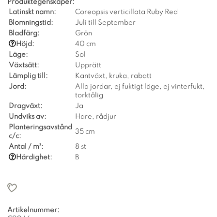
Produktegenskaper:
Latinskt namn:
Coreopsis verticillata Ruby Red
Blomningstid:
Juli till September
Bladfärg:
Grön
Höjd:
40 cm
Läge:
Sol
Växtsätt:
Upprätt
Lämplig till:
Kantväxt, kruka, rabatt
Jord:
Alla jordar, ej fuktigt läge, ej vinterfukt,
torktålig
Dragväxt:
Ja
Undviks av:
Hare, rådjur
Planteringsavstånd
35 cm
c/c:
Antal / m²:
8 st
Härdighet:
B
Artikelnummer: