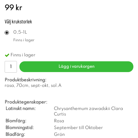
99 kr
Välj
krukstorlek
0,5-1L
Finns i lager
Finns i lager
Lägg i varukorgen
Produktbeskrivning:
rosa, 70cm, sept-okt, sol.A
Produktegenskaper:
Latinskt namn:
Chrysanthemum zawadskii Clara
Curtis
Blomfärg:
Rosa
Blomningstid:
September till Oktober
Bladfärg:
Grön