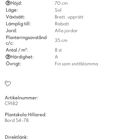
Höjd:
70 cm
Läge:
Sol
Växtsätt:
Brett, upprätt
Lämplig till:
Rabatt
Jord:
Alla jordar
Planteringsavstånd
35 cm
c/c:
Antal / m²:
8 st
Härdighet:
A
Övrigt:
Fin som snittblomma
Artikelnummer:
C9182
Plantskola Hillared:
Bord 54-78
Direktlänk: