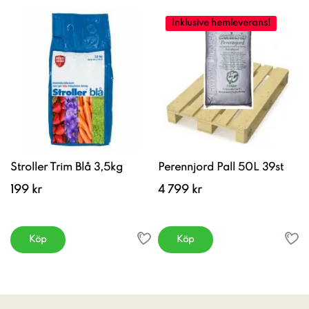
Inklusive hemleverans!
Stroller Trim Blå 3,5kg
Perennjord Pall 50L 39st
199 kr
4 799 kr
Köp
Köp