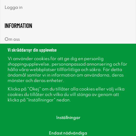
Logga in
INFORMATION
Om oss
Vi skräddarsyr din upplevelse
Nyheter
Vi använder cookies för att ge dig en personlig
shoppingupplevelse, personanpassad annonsering och för
Nyhetsbrev
hålla våra webbplatser tillförlitliga och säkra. För detta
ändamål samlar vi in information om användarna, deras
mönster och deras enheter.
Om cookies
Klicka på "Okej" om du tillåter alla cookies eller välj vilka
cookies du tillåter och vilka du vill stänga av genom att
Inspiration
klicka på "Inställningar" nedan.
Inställningar
Endast nödvändiga