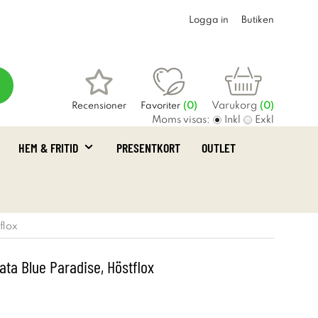
Logga in
Butiken
Varukorg
Recensioner
Favoriter
(
0
)
(0)
Moms visas:
Inkl
Exkl
HEM & FRITID
PRESENTKORT
OUTLET
flox
ata Blue Paradise, Höstflox