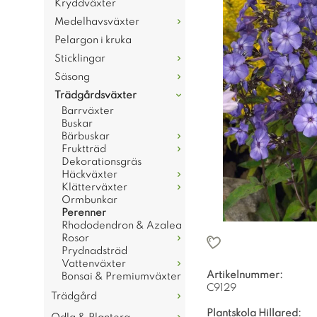
Kryddväxter
Medelhavsväxter
Pelargon i kruka
Sticklingar
Säsong
Trädgårdsväxter
Barrväxter
Buskar
Bärbuskar
Fruktträd
Dekorationsgräs
Häckväxter
Klätterväxter
Ormbunkar
Perenner
Rhododendron & Azalea
Rosor
Prydnadsträd
Vattenväxter
Artikelnummer:
Bonsai & Premiumväxter
C9129
Trädgård
Plantskola Hillared: