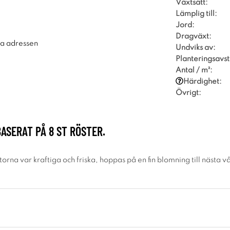
Växtsätt:
Lämplig till:
Jord:
Dragväxt:
ra adressen
Undviks av:
Planteringsavst
Antal / m²:
Härdighet:
Övrigt:
BASERAT PÅ
8
ST RÖSTER.
torna var kraftiga och friska, hoppas på en fin blomning till nästa v