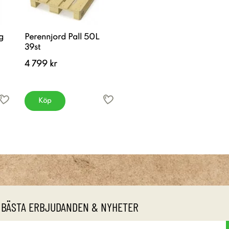
g
Perennjord Pall 50L
39st
4 799 kr
Köp
 BÄSTA ERBJUDANDEN & NYHETER