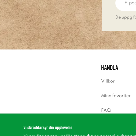
De uppgift
HANDLA
Villkor
Mina favoriter
FAQ
Logga in
Vi skräddarsyr din upplevelse