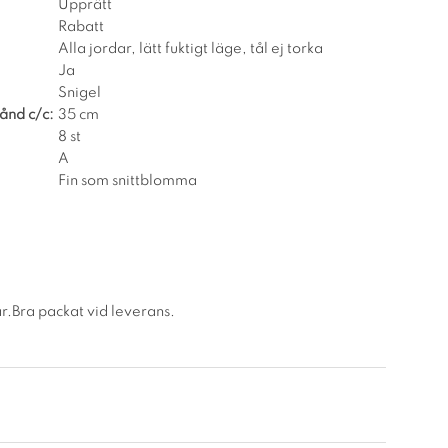
Upprätt
Rabatt
Alla jordar, lätt fuktigt läge, tål ej torka
Ja
Snigel
ånd c/c:
35 cm
8 st
A
Fin som snittblomma
år.Bra packat vid leverans.