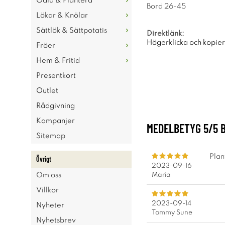
Odla & Plantera
Bord 26-45
Lökar & Knölar
Sättlök & Sättpotatis
Direktlänk:
Högerklicka och kopie
Fröer
Hem & Fritid
Presentkort
Outlet
Rådgivning
Kampanjer
MEDELBETYG
5
/5 
Sitemap
Plan
Övrigt
2023-09-16
Maria
Om oss
Villkor
2023-09-14
Nyheter
Tommy Sune
Nyhetsbrev