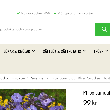
Växter sedan 1959
Många ovanliga sorter
LÖKAR & KNÖLAR
SÄTTLÖK & SÄTTPOTATIS
FRÖER
rädgårdsväxter
Perenner
Phlox paniculata Blue Paradise, Höst
Phlox panicul
99 kr