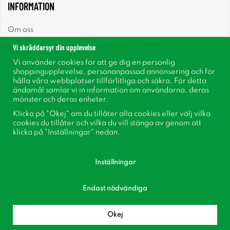
INFORMATION
Om oss
Vi skräddarsyr din upplevelse
Nyheter
Vi använder cookies för att ge dig en personlig
shoppingupplevelse, personanpassad annonsering och för
Nyhetsbrev
hålla våra webbplatser tillförlitliga och säkra. För detta
ändamål samlar vi in information om användarna, deras
mönster och deras enheter.
Om cookies
Klicka på "Okej" om du tillåter alla cookies eller välj vilka
cookies du tillåter och vilka du vill stänga av genom att
Inspiration
klicka på "Inställningar" nedan.
Inställningar
Endast nödvändiga
Följ oss på Facebook
Bli medlem i vår kundklubb!
Okej