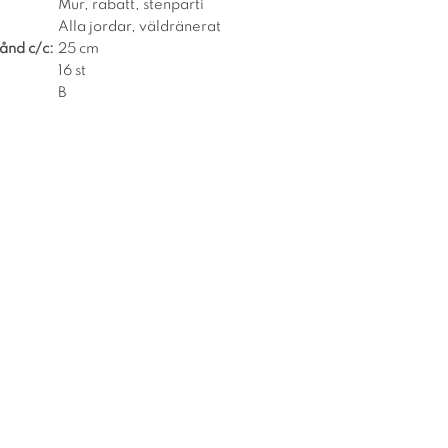
Mur, rabatt, stenparti
Alla jordar, väldränerat
ånd c/c:
25 cm
16 st
B