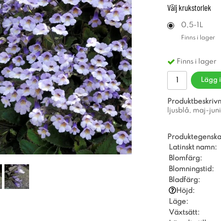
Välj
krukstorlek
0,5-1L
Finns i lager
Finns i lager
Lägg 
Produktbeskrivn
ljusblå, maj-juni
Produktegenska
Latinskt namn:
Blomfärg:
Blomningstid:
Bladfärg:
Höjd:
Läge:
Växtsätt: