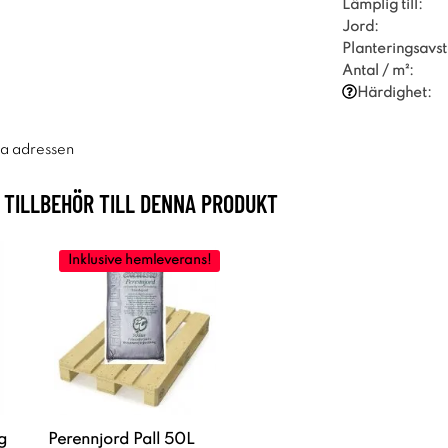
Lämplig till:
Jord:
Planteringsavst
Antal / m²:
Härdighet:
ra adressen
TILLBEHÖR TILL DENNA PRODUKT
Inklusive hemleverans!
g
Perennjord Pall 50L