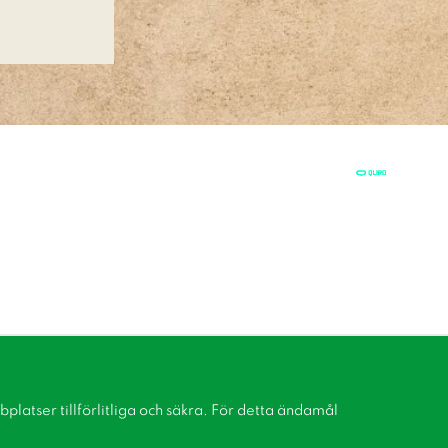
latser tillförlitliga och säkra. För detta ändamål