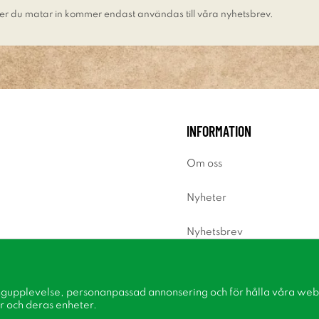
er du matar in kommer endast användas till våra nyhetsbrev.
INFORMATION
Om oss
Nyheter
Nyhetsbrev
Om cookies
ngupplevelse, personanpassad annonsering och för hålla våra webbp
Inspiration
r och deras enheter.