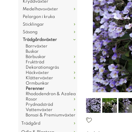
Kryddväxter
Medelhavsväxter
Pelargon i kruka
Sticklingar
Säsong
Trädgårdsväxter
Barrväxter
Buskar
Bärbuskar
Fruktträd
Dekorationsgräs
Häckväxter
Klätterväxter
Ormbunkar
Perenner
Rhododendron & Azalea
Rosor
Prydnadsträd
Vattenväxter
Bonsai & Premiumväxter
Trädgård