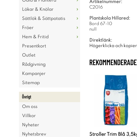
Odla & Plantera
Artikelnummer:
C2016
Lökar & Knölar
Plantskola Hillared:
Sättlök & Sättpotatis
Bord 67-10
Fröer
null
Hem & Fritid
Direktlänk:
Högerklicka och kopie
Presentkort
Outlet
REKOMMENDERADE 
Rådgivning
Kampanjer
Sitemap
Övrigt
Om oss
Villkor
Nyheter
Nyhetsbrev
Stroller Trim Blå 3,5k