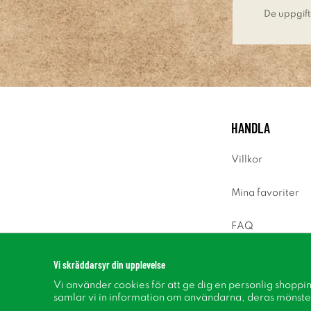
De uppgift
HANDLA
Villkor
Mina favoriter
FAQ
Logga in
Vi skräddarsyr din upplevelse
Vi använder cookies för att ge dig en personlig shoppi
samlar vi in information om användarna, deras mönste