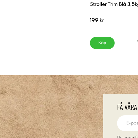
Stroller Trim Blå 3,5k
199 kr
Köp
FÅ VÅRA
De uppgift