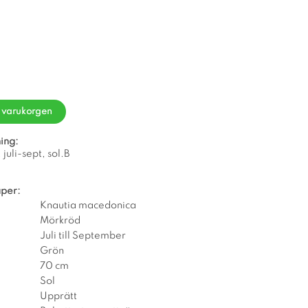
i varukorgen
ing:
uli-sept, sol.B
per:
Knautia macedonica
Mörkröd
Juli till September
Grön
70 cm
Sol
Upprätt