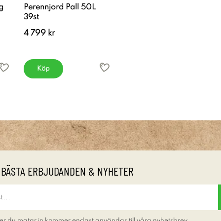
g
Perennjord Pall 50L
39st
4 799 kr
Köp
 BÄSTA ERBJUDANDEN & NYHETER
er du matar in kommer endast användas till våra nyhetsbrev.