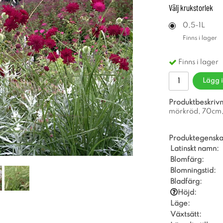
Välj
krukstorlek
0,5-1L
Finns i lager
Finns i lager
Lägg 
Produktbeskrivn
mörkröd, 70cm, j
Produktegenska
Latinskt namn:
Blomfärg:
Blomningstid:
Bladfärg:
Höjd:
Läge:
Växtsätt: