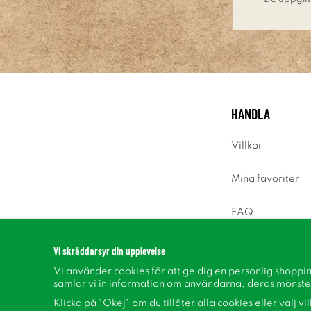
HANDLA
Villkor
Mina favoriter
FAQ
Logga in
Vi skräddarsyr din upplevelse
Vi använder cookies för att ge dig en personlig shoppi
samlar vi in information om användarna, deras mönste
Klicka på "Okej" om du tillåter alla cookies eller välj vi