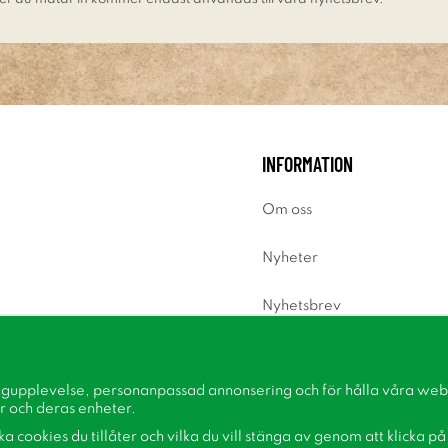
INFORMATION
Om oss
Nyheter
Nyhetsbrev
Om cookies
ngupplevelse, personanpassad annonsering och för hålla våra webbp
Inspiration
r och deras enheter.
lka cookies du tillåter och vilka du vill stänga av genom att klicka p