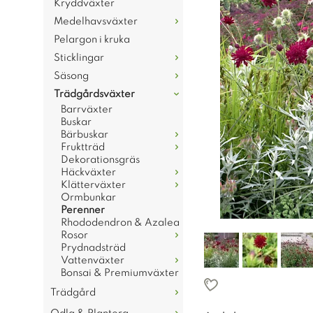
Kryddväxter
Medelhavsväxter
Pelargon i kruka
Sticklingar
Säsong
Trädgårdsväxter
Barrväxter
Buskar
Bärbuskar
Fruktträd
Dekorationsgräs
Häckväxter
Klätterväxter
Ormbunkar
Perenner
Rhododendron & Azalea
Rosor
Prydnadsträd
Vattenväxter
Bonsai & Premiumväxter
Trädgård