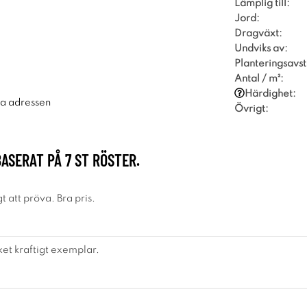
Lämplig till:
Jord:
Dragväxt:
Undviks av:
Planteringsavst
Antal / m²:
Härdighet:
ra adressen
Övrigt:
BASERAT PÅ
7
ST RÖSTER.
gt att pröva. Bra pris.
et kraftigt exemplar.