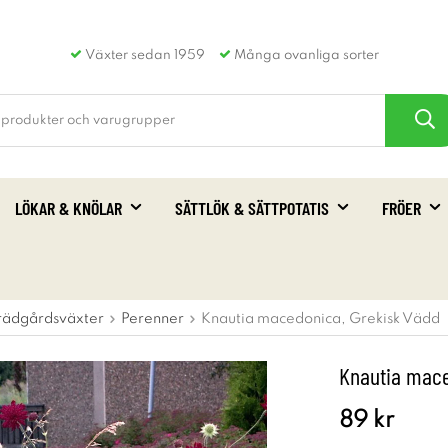
Växter sedan 1959
Många ovanliga sorter
LÖKAR & KNÖLAR
SÄTTLÖK & SÄTTPOTATIS
FRÖER
rädgårdsväxter
Perenner
Knautia macedonica, Grekisk Vädd
Knautia mace
89 kr