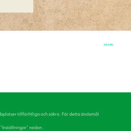
latser tillförlitliga och säkra. För detta ändamål
å "Inställningar" nedan.