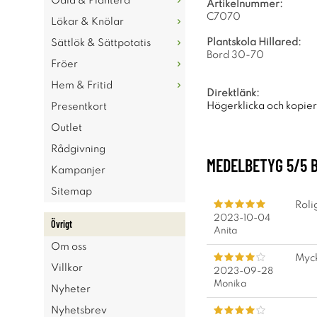
Odla & Plantera
Artikelnummer:
C7070
Lökar & Knölar
Plantskola Hillared:
Sättlök & Sättpotatis
Bord 30-70
Fröer
Hem & Fritid
Direktlänk:
Högerklicka och kopie
Presentkort
Outlet
Rådgivning
MEDELBETYG
5
/5 
Kampanjer
Sitemap
Roli
2023-10-04
Övrigt
Anita
Om oss
Myck
Villkor
2023-09-28
Monika
Nyheter
Nyhetsbrev