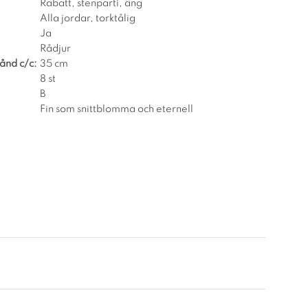
Rabatt, stenparti, äng
Alla jordar, torktålig
Ja
Rådjur
ånd c/c:
35 cm
8 st
B
Fin som snittblomma och eternell