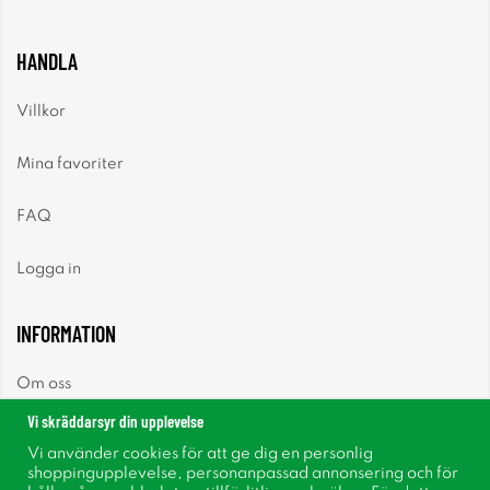
HANDLA
Villkor
Mina favoriter
FAQ
Logga in
INFORMATION
Om oss
Vi skräddarsyr din upplevelse
Nyheter
Vi använder cookies för att ge dig en personlig
shoppingupplevelse, personanpassad annonsering och för
Nyhetsbrev