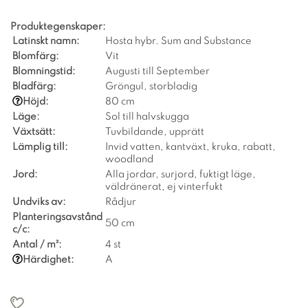
Produktegenskaper:
Latinskt namn:
Hosta hybr. Sum and Substance
Blomfärg:
Vit
Blomningstid:
Augusti till September
Bladfärg:
Gröngul, storbladig
Höjd:
80 cm
Läge:
Sol till halvskugga
Växtsätt:
Tuvbildande, upprätt
Lämplig till:
Invid vatten, kantväxt, kruka, rabatt,
woodland
Jord:
Alla jordar, surjord, fuktigt läge,
väldränerat, ej vinterfukt
Undviks av:
Rådjur
Planteringsavstånd
50 cm
c/c:
Antal / m²:
4 st
Härdighet:
A