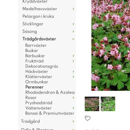
Kryddväxter
Medelhavsväxter
Pelargon i kruka
Sticklingar
Säsong
Trädgårdsväxter
Barrväxter
Buskar
Bärbuskar
Fruktträd
Dekorationsgräs
Häckväxter
Klätterväxter
Ormbunkar
Perenner
Rhododendron & Azalea
Rosor
Prydnadsträd
Vattenväxter
Bonsai & Premiumväxter
Trädgård