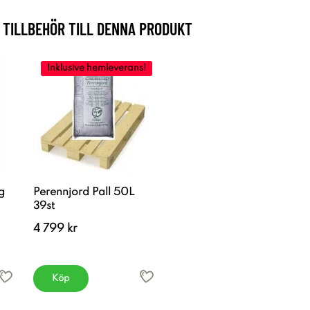
TILLBEHÖR TILL DENNA PRODUKT
Inklusive hemleverans!
g
Perennjord Pall 50L
39st
4 799 kr
Köp