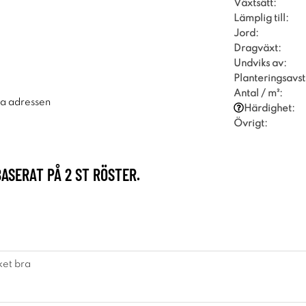
Växtsätt:
Lämplig till:
Jord:
Dragväxt:
Undviks av:
Planteringsavst
Antal / m²:
ra adressen
Härdighet:
Övrigt:
BASERAT PÅ
2
ST RÖSTER.
et bra