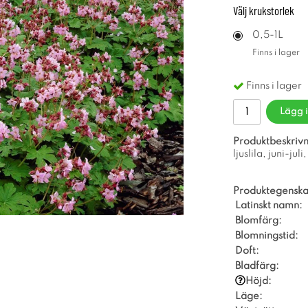
Välj
krukstorlek
0,5-1L
Finns i lager
Finns i lager
Lägg 
Produktbeskrivn
ljuslila, juni-ju
Produktegenska
Latinskt namn:
Blomfärg:
Blomningstid:
Doft:
Bladfärg:
Höjd:
Läge: