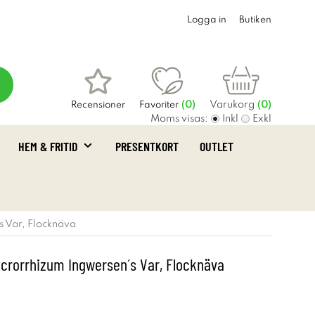
Logga in
Butiken
Varukorg
Recensioner
Favoriter
(
0
)
(0)
Moms visas:
Inkl
Exkl
HEM & FRITID
PRESENTKORT
OUTLET
 Var, Flocknäva
rorrhizum Ingwersen´s Var, Flocknäva