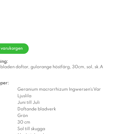
i varukorgen
ing:
li, bladen doftar, gulorange höstfärg, 30cm, sol, sk.A
per:
Geranium macrorrhizum Ingwersen´s Var
Ljuslila
Juni till Juli
Doftande bladverk
Grön
30 cm
Sol till skugga