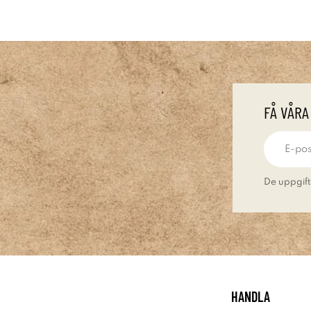
FÅ VÅRA
De uppgift
HANDLA