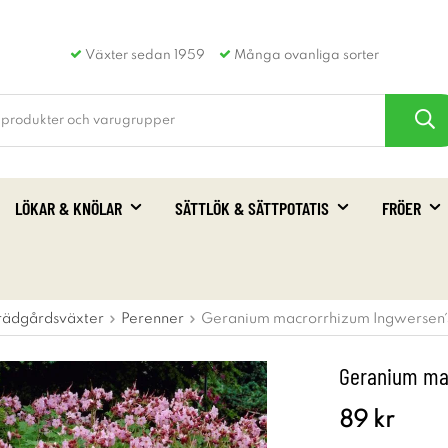
Växter sedan 1959
Många ovanliga sorter
LÖKAR & KNÖLAR
SÄTTLÖK & SÄTTPOTATIS
FRÖER
rädgårdsväxter
Perenner
Geranium macrorrhizum Ingwersen´s
Geranium mac
89 kr