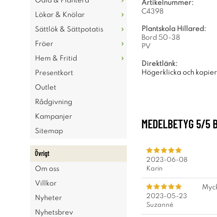
Odla & Plantera
Artikelnummer:
C4398
Lökar & Knölar
Plantskola Hillared:
Sättlök & Sättpotatis
Bord 50-38
Fröer
PV
Hem & Fritid
Direktlänk:
Högerklicka och kopie
Presentkort
Outlet
Rådgivning
Kampanjer
MEDELBETYG
5
/5 
Sitemap
Övrigt
2023-06-08
Karin
Om oss
Villkor
Myck
2023-05-23
Nyheter
Suzanné
Nyhetsbrev