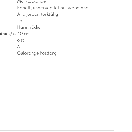
Marktäckande
Rabatt, undervegitation, woodland
Alla jordar, torktålig
Ja
Hare, rådjur
ånd c/c:
40 cm
6 st
A
Gulorange höstfärg