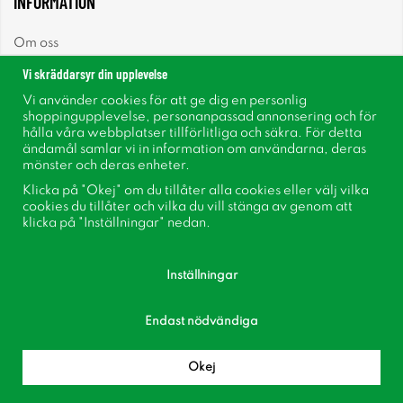
INFORMATION
Om oss
Vi skräddarsyr din upplevelse
Nyheter
Vi använder cookies för att ge dig en personlig
shoppingupplevelse, personanpassad annonsering och för
Nyhetsbrev
hålla våra webbplatser tillförlitliga och säkra. För detta
ändamål samlar vi in information om användarna, deras
mönster och deras enheter.
Om cookies
Klicka på "Okej" om du tillåter alla cookies eller välj vilka
cookies du tillåter och vilka du vill stänga av genom att
Inspiration
klicka på "Inställningar" nedan.
Inställningar
Endast nödvändiga
Följ oss på Facebook
Bli medlem i vår kundklubb!
Okej