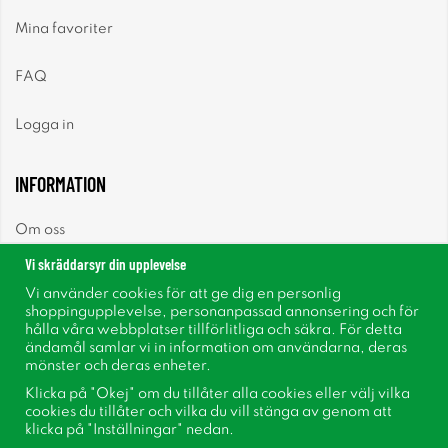
Mina favoriter
FAQ
Logga in
INFORMATION
Om oss
Vi skräddarsyr din upplevelse
Nyheter
Vi använder cookies för att ge dig en personlig
shoppingupplevelse, personanpassad annonsering och för
Nyhetsbrev
hålla våra webbplatser tillförlitliga och säkra. För detta
ändamål samlar vi in information om användarna, deras
mönster och deras enheter.
Om cookies
Klicka på "Okej" om du tillåter alla cookies eller välj vilka
cookies du tillåter och vilka du vill stänga av genom att
Inspiration
klicka på "Inställningar" nedan.