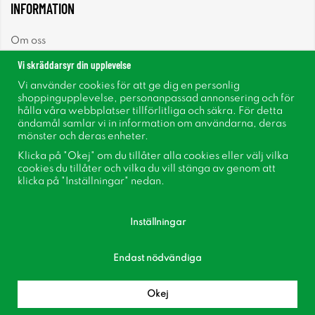
INFORMATION
Om oss
Vi skräddarsyr din upplevelse
Nyheter
Vi använder cookies för att ge dig en personlig
shoppingupplevelse, personanpassad annonsering och för
Nyhetsbrev
hålla våra webbplatser tillförlitliga och säkra. För detta
ändamål samlar vi in information om användarna, deras
mönster och deras enheter.
Om cookies
Klicka på "Okej" om du tillåter alla cookies eller välj vilka
cookies du tillåter och vilka du vill stänga av genom att
Inspiration
klicka på "Inställningar" nedan.
Inställningar
Endast nödvändiga
Följ oss på Facebook
Bli medlem i vår kundklubb!
Okej