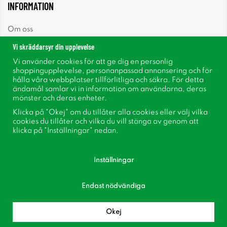
INFORMATION
Om oss
Vi skräddarsyr din upplevelse
Nyheter
Vi använder cookies för att ge dig en personlig
shoppingupplevelse, personanpassad annonsering och för
Nyhetsbrev
hålla våra webbplatser tillförlitliga och säkra. För detta
ändamål samlar vi in information om användarna, deras
mönster och deras enheter.
Om cookies
Klicka på "Okej" om du tillåter alla cookies eller välj vilka
cookies du tillåter och vilka du vill stänga av genom att
Inspiration
klicka på "Inställningar" nedan.
Inställningar
Endast nödvändiga
Följ oss på Facebook
Bli medlem i vår kundklubb!
Okej