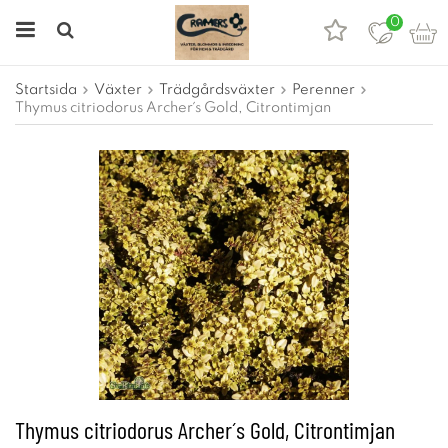
0
Startsida
Växter
Trädgårdsväxter
Perenner
Thymus citriodorus Archer´s Gold, Citrontimjan
Thymus citriodorus Archer´s Gold, Citrontimjan