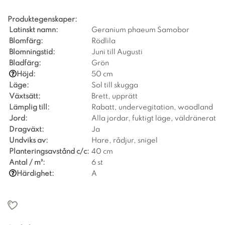
Produktegenskaper:
Latinskt namn:
Geranium phaeum Samobor
Blomfärg:
Rödlila
Blomningstid:
Juni till Augusti
Bladfärg:
Grön
Höjd:
50 cm
Läge:
Sol till skugga
Växtsätt:
Brett, upprätt
Lämplig till:
Rabatt, undervegitation, woodland
Jord:
Alla jordar, fuktigt läge, väldränerat
Dragväxt:
Ja
Undviks av:
Hare, rådjur, snigel
Planteringsavstånd c/c:
40 cm
Antal / m²:
6 st
Härdighet:
A