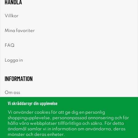
HANDLA
Villkor
Mina favoriter
FAQ
Logga in
INFORMATION
Om oss
Vi skräddarsyr din upplevelse
Nyheter
Vi använder cookies för att ge dig en personlig
shoppingupplevelse, personanpassad annonsering och för
Nyhetsbrev
hålla våra webbplatser tillförlitliga och säkra. För detta
ändamål samlar vi in information om användarna, deras
mönster och deras enheter.
Om cookies