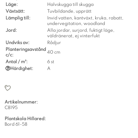
Läge:
Halvskugga till skugga
Växtsätt:
Tuvbildande, upprätt
Lämplig till:
Invid vatten, kantväxt, kruka, rabatt,
undervegitation, woodland
Jord:
Alla jordar, surjord, fuktigt läge,
väldränerat, ej vinterfukt
Undviks av:
Rådjur
Planteringsavstånd
40 cm
c/c:
Antal / m²:
6 st
Härdighet:
A
Artikelnummer:
C8195
Plantskola Hillared:
Bord 61-58