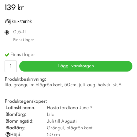
139 kr
Välj
krukstorlek
0,5-1L
Finns i lager
Finns i lager
Lägg i varukorgen
Produktbeskrivning:
lila, gröngul m blågrön kant, 50cm, juli-aug, halvsk, sk.A
Produktegenskaper:
Latinskt namn:
Hosta tardiana June ®
Blomfärg:
Lila
Blomningstid:
Juli till Augusti
Bladfärg:
Gröngul, blågrön kant
Höjd:
50 cm