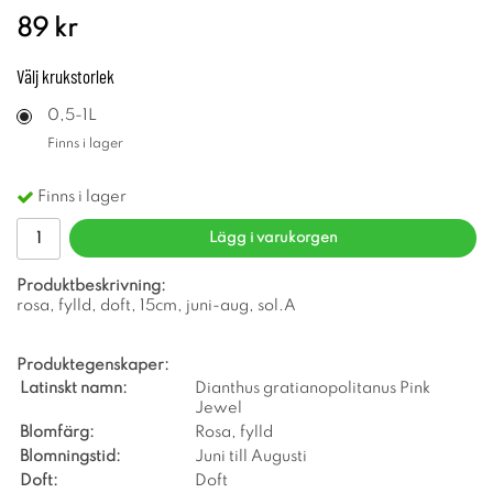
89 kr
Välj
krukstorlek
0,5-1L
Finns i lager
Finns i lager
Lägg i varukorgen
Produktbeskrivning:
rosa, fylld, doft, 15cm, juni-aug, sol.A
Produktegenskaper:
Latinskt namn:
Dianthus gratianopolitanus Pink
Jewel
Blomfärg:
Rosa, fylld
Blomningstid:
Juni till Augusti
Doft:
Doft