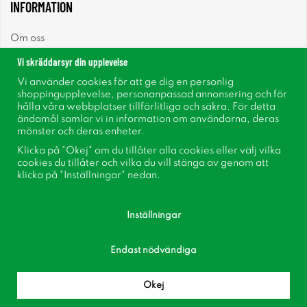
INFORMATION
Om oss
Vi skräddarsyr din upplevelse
Nyheter
Vi använder cookies för att ge dig en personlig
shoppingupplevelse, personanpassad annonsering och för
Nyhetsbrev
hålla våra webbplatser tillförlitliga och säkra. För detta
ändamål samlar vi in information om användarna, deras
mönster och deras enheter.
Om cookies
Klicka på "Okej" om du tillåter alla cookies eller välj vilka
cookies du tillåter och vilka du vill stänga av genom att
Inspiration
klicka på "Inställningar" nedan.
Inställningar
Endast nödvändiga
Följ oss på Facebook
Bli medlem i vår kundklubb!
Okej