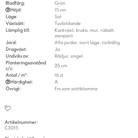
Bladfärg:
Grön
Höjd:
15 cm
Läge:
Sol
Växtsätt:
Tuvbildande
Lämplig till:
Kantväxt, kruka, mur, rabatt,
stenparti
Jord:
Alla jordar, torrt läge, torktålig
Dragväxt:
Ja
Undviks av:
Rådjur, snigel
Planteringsavstånd
25 cm
c/c:
Antal / m²:
16 st
Härdighet:
A
Övrigt:
Fin som snittblomma
Artikelnummer:
C3015