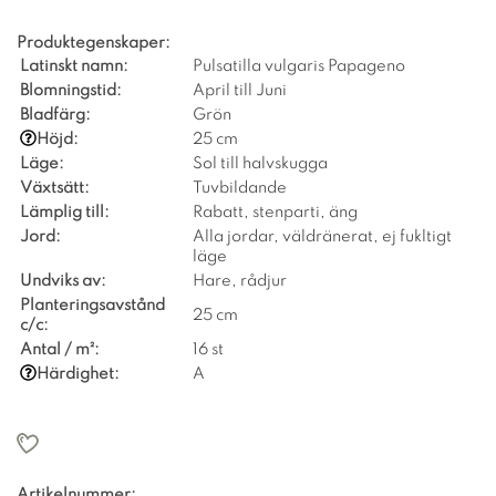
Produktegenskaper:
Latinskt namn:
Pulsatilla vulgaris Papageno
Blomningstid:
April till Juni
Bladfärg:
Grön
Höjd:
25 cm
Läge:
Sol till halvskugga
Växtsätt:
Tuvbildande
Lämplig till:
Rabatt, stenparti, äng
Jord:
Alla jordar, väldränerat, ej fukltigt
läge
Undviks av:
Hare, rådjur
Planteringsavstånd
25 cm
c/c:
Antal / m²:
16 st
Härdighet:
A
Artikelnummer: