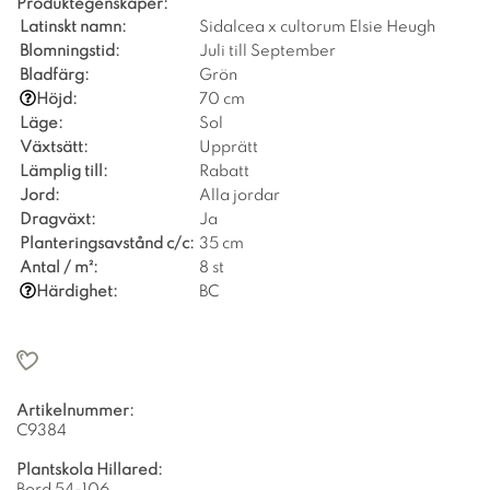
Produktegenskaper:
Latinskt namn:
Sidalcea x cultorum Elsie Heugh
Blomningstid:
Juli till September
Bladfärg:
Grön
Höjd:
70 cm
Läge:
Sol
Växtsätt:
Upprätt
Lämplig till:
Rabatt
Jord:
Alla jordar
Dragväxt:
Ja
Planteringsavstånd c/c:
35 cm
Antal / m²:
8 st
Härdighet:
BC
Artikelnummer:
C9384
Plantskola Hillared:
Bord 54-106