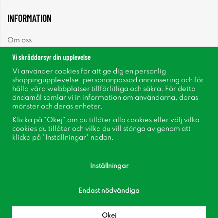
INFORMATION
Om oss
Vi skräddarsyr din upplevelse
Nyheter
Vi använder cookies för att ge dig en personlig
shoppingupplevelse, personanpassad annonsering och för
Nyhetsbrev
hålla våra webbplatser tillförlitliga och säkra. För detta
ändamål samlar vi in information om användarna, deras
mönster och deras enheter.
Om cookies
Klicka på "Okej" om du tillåter alla cookies eller välj vilka
cookies du tillåter och vilka du vill stänga av genom att
Inspiration
klicka på "Inställningar" nedan.
Inställningar
Endast nödvändiga
Följ oss på Facebook
Bli medlem i vår kundklubb!
Okej