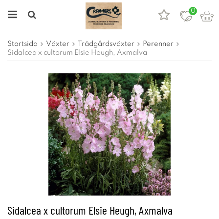
0
Startsida
Växter
Trädgårdsväxter
Perenner
Sidalcea x cultorum Elsie Heugh, Axmalva
Sidalcea x cultorum Elsie Heugh, Axmalva