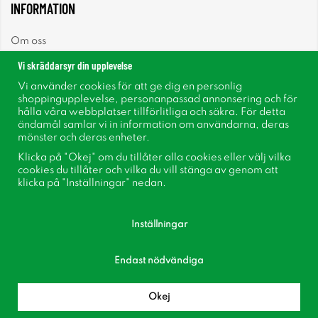
INFORMATION
Om oss
Vi skräddarsyr din upplevelse
Nyheter
Vi använder cookies för att ge dig en personlig
shoppingupplevelse, personanpassad annonsering och för
Nyhetsbrev
hålla våra webbplatser tillförlitliga och säkra. För detta
ändamål samlar vi in information om användarna, deras
mönster och deras enheter.
Om cookies
Klicka på "Okej" om du tillåter alla cookies eller välj vilka
cookies du tillåter och vilka du vill stänga av genom att
Inspiration
klicka på "Inställningar" nedan.
Inställningar
Endast nödvändiga
Följ oss på Facebook
Bli medlem i vår kundklubb!
Okej