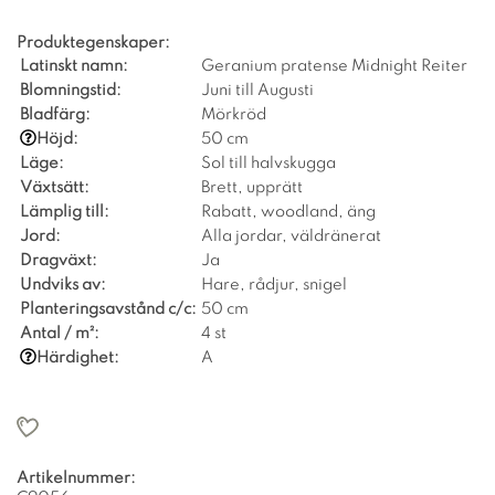
Produktegenskaper:
Latinskt namn:
Geranium pratense Midnight Reiter
Blomningstid:
Juni till Augusti
Bladfärg:
Mörkröd
Höjd:
50 cm
Läge:
Sol till halvskugga
Växtsätt:
Brett, upprätt
Lämplig till:
Rabatt, woodland, äng
Jord:
Alla jordar, väldränerat
Dragväxt:
Ja
Undviks av:
Hare, rådjur, snigel
Planteringsavstånd c/c:
50 cm
Antal / m²:
4 st
Härdighet:
A
Artikelnummer: