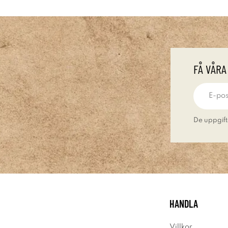
FÅ VÅRA
De uppgift
HANDLA
Villkor