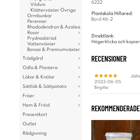
6222
Vildvin
Klätterväxter Övriga
Plantskola Hillared:
Ormbunkar
Bord 46-2
Perenner
Rhododendron & Azalea
Rosor
Direktlänk:
Prydnadsträd
Högerklicka och kopie
Vattenväxter
Bonsai & Premiumväxter
RECENSIONER
Trädgård
Odla & Plantera
Jätt
Lökar & Knölar
2023-06-05
Sättlök & Sättpotatis
Birgitta
Fröer
Hem & Fritid
REKOMMENDERADE 
Presentkort
Outlet
Rådgivning