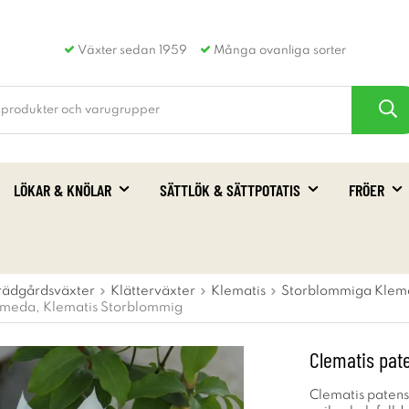
Växter sedan 1959
Många ovanliga sorter
LÖKAR & KNÖLAR
SÄTTLÖK & SÄTTPOTATIS
FRÖER
rädgårdsväxter
Klätterväxter
Klematis
Storblommiga Klema
omeda, Klematis Storblommig
Clematis pat
Clematis paten