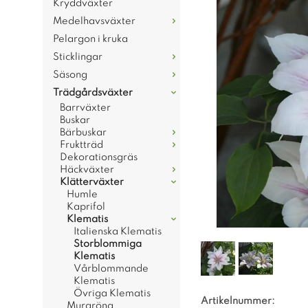
Kryddväxter
Medelhavsväxter
Pelargon i kruka
Sticklingar
Säsong
Trädgårdsväxter
Barrväxter
Buskar
Bärbuskar
Fruktträd
Dekorationsgräs
Häckväxter
Klätterväxter
Humle
Kaprifol
Klematis
Italienska Klematis
Storblommiga
Klematis
Vårblommande
Klematis
Övriga Klematis
Artikelnummer:
Murgröna