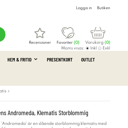
Logga in
Butiken
Varukorg
Recensioner
Favoriter
(
0
)
(0)
Moms visas:
Inkl
Exkl
HEM & FRITID
PRESENTKORT
OUTLET
tis
ens Andromeda, Klematis Storblommig
s 'Andromeda' är en slående storblommig klematis med