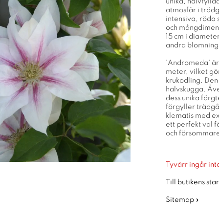
unika, halvfyll
atmosfär i träd
intensiva, röda 
och mångdimensi
15 cm i diameter
andra blomning
'Andromeda' är 
meter, vilket gö
krukodling. Den 
halvskugga. Äve
dess unika färgt
förgyller trädgå
klematis med ex
ett perfekt val 
och försommar
Tyvärr ingår inte
Till butikens sta
Sitemap »