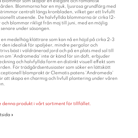
da blommor som skapar en elegant och romantisk
gården. Blommorna har en mjuk, ljusrosa grundfärg med
strimmor centralt längs kronbladen, vilket ger ett livfullt
onellt utseende. De halvfyllda blommorna är cirka 12-
 och blommar rikligt från maj till juni, med en möjlig
 senare under säsongen.
en medelhög klättrare som kan nå en höjd på cirka 2-3
r den idealisk för spaljéer, mindre pergolor och
trivs bäst i väldränerad jord och på en plats med sol till
n om 'Andromeda' inte är känd för sin doft, erbjuder
eckning och halvfyllda form en distinkt visuell effekt som
rden. För trädgårdsentusiaster som söker en lättskött
ceptionell blomprakt är Clematis patens 'Andromeda'
för att skapa en charmig och livfull plantering under våren
en.
 denna produkt i vårt sortiment för tillfället.
rtsida »