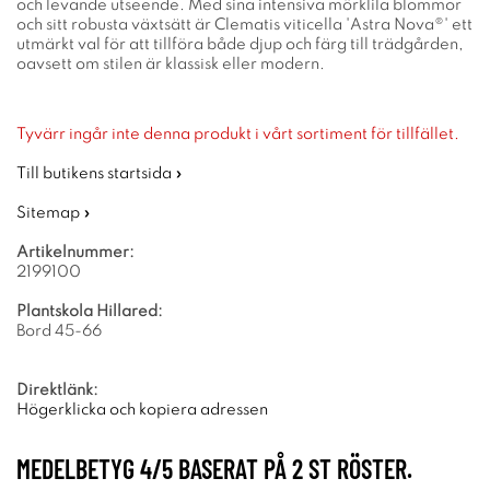
och levande utseende. Med sina intensiva mörklila blommor
och sitt robusta växtsätt är Clematis viticella 'Astra Nova®' ett
utmärkt val för att tillföra både djup och färg till trädgården,
oavsett om stilen är klassisk eller modern.
Tyvärr ingår inte denna produkt i vårt sortiment för tillfället.
Till butikens startsida »
Sitemap »
Artikelnummer:
2199100
Plantskola Hillared:
Bord 45-66
Direktlänk:
Högerklicka och kopiera adressen
MEDELBETYG
4
/5 BASERAT PÅ
2
ST RÖSTER.