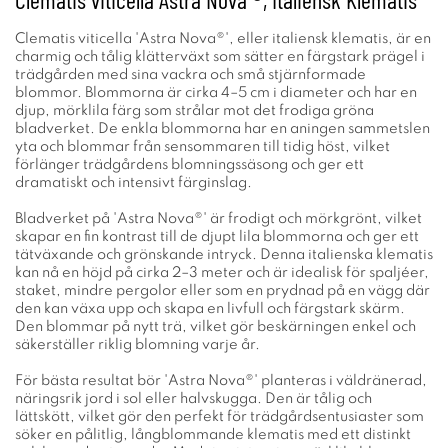
Clematis viticella 'Astra Nova®', eller italiensk klematis, är en
charmig och tålig klätterväxt som sätter en färgstark prägel i
trädgården med sina vackra och små stjärnformade
blommor. Blommorna är cirka 4–5 cm i diameter och har en
djup, mörklila färg som strålar mot det frodiga gröna
bladverket. De enkla blommorna har en aningen sammetslen
yta och blommar från sensommaren till tidig höst, vilket
förlänger trädgårdens blomningssäsong och ger ett
dramatiskt och intensivt färginslag.
Bladverket på 'Astra Nova®' är frodigt och mörkgrönt, vilket
skapar en fin kontrast till de djupt lila blommorna och ger ett
tätväxande och grönskande intryck. Denna italienska klematis
kan nå en höjd på cirka 2–3 meter och är idealisk för spaljéer,
staket, mindre pergolor eller som en prydnad på en vägg där
den kan växa upp och skapa en livfull och färgstark skärm.
Den blommar på nytt trä, vilket gör beskärningen enkel och
säkerställer riklig blomning varje år.
För bästa resultat bör 'Astra Nova®' planteras i väldränerad,
näringsrik jord i sol eller halvskugga. Den är tålig och
lättskött, vilket gör den perfekt för trädgårdsentusiaster som
söker en pålitlig, långblommande klematis med ett distinkt