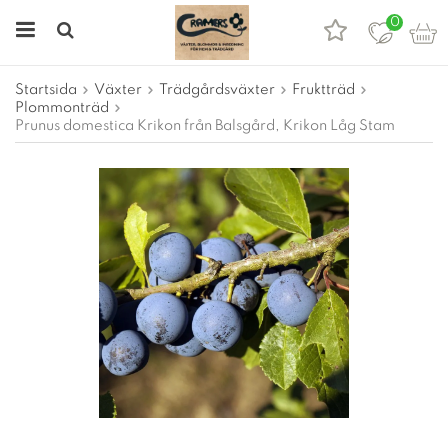
0
Startsida
Växter
Trädgårdsväxter
Fruktträd
Plommonträd
Prunus domestica Krikon från Balsgård, Krikon Låg Stam