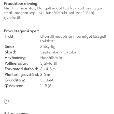
Produktbeskrivning:
liten till medelstor, blå, gult något löst fruktkött, syrlig god
smak, mognar sept-okt, hushållsfrukt, sol, zon 1-5 (6),
självfertil.
Produktegenskaper:
Frukt:
Liten till medelstor med något löst gult
fruktkött
Smak:
Sötsyrlig
Skörd:
September - Oktober
Användning:
Hushållsfrukt
Pollineras av:
Självfertil
Förväntad sluthöjd:
3 - 4,5 m
Planteringsavstånd:
3,5 m
Grundstam:
St. JulA
Växtzon:
1 - 5 (6)
Artikelnummer: