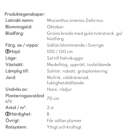
Produktegenskaper:
Latinskt namn:
Miscanthus sinensis Zebrinus
Blomningstid:
Oktober
Bladfärg:
Gröna breda med gula tvärstreck, gul
höstfärg
Färg, ax / vippa:
Sällan blommande i Sverige
Höjd:
100 / 130 cm
Läge:
Sol till halvskugga
Växtsätt:
Medelhög, upprätt, tuvbildande
Lämplig till:
Solitär, rabatt, gräsplantering
Jord:
Mullrik, väldränerad,
fuktighetshållande
Undviks av:
Hare, rådjur
Planteringsavstånd
70 cm
c/c:
Antal / m²:
2 st
Härdighet:
B
Övrigt:
Får sällan plymer
Rotsystem:
Ytligt och kraftigt