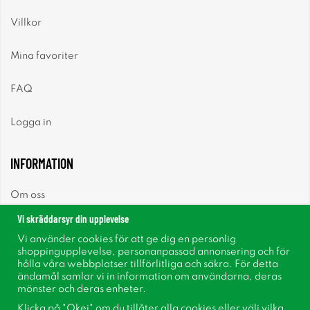
Villkor
Mina favoriter
FAQ
Logga in
INFORMATION
Om oss
Vi skräddarsyr din upplevelse
Nyheter
Vi använder cookies för att ge dig en personlig
shoppingupplevelse, personanpassad annonsering och för
Nyhetsbrev
hålla våra webbplatser tillförlitliga och säkra. För detta
ändamål samlar vi in information om användarna, deras
mönster och deras enheter.
Om cookies
Klicka på "Okej" om du tillåter alla cookies eller välj vilka