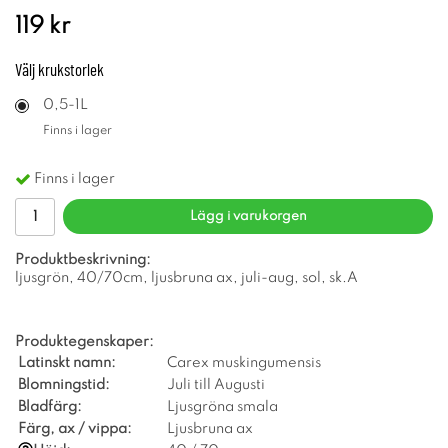
119 kr
Välj
krukstorlek
0,5-1L
Finns i lager
Finns i lager
Lägg i varukorgen
Produktbeskrivning:
ljusgrön, 40/70cm, ljusbruna ax, juli-aug, sol, sk.A
Produktegenskaper:
Latinskt namn:
Carex muskingumensis
Blomningstid:
Juli till Augusti
Bladfärg:
Ljusgröna smala
Färg, ax / vippa:
Ljusbruna ax