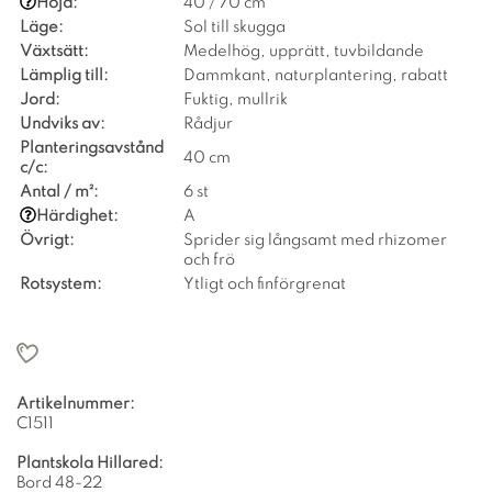
Höjd:
40 / 70 cm
Läge:
Sol till skugga
Växtsätt:
Medelhög, upprätt, tuvbildande
Lämplig till:
Dammkant, naturplantering, rabatt
Jord:
Fuktig, mullrik
Undviks av:
Rådjur
Planteringsavstånd
40 cm
c/c:
Antal / m²:
6 st
Härdighet:
A
Övrigt:
Sprider sig långsamt med rhizomer
och frö
Rotsystem:
Ytligt och finförgrenat
Artikelnummer:
C1511
Plantskola Hillared:
Bord 48-22