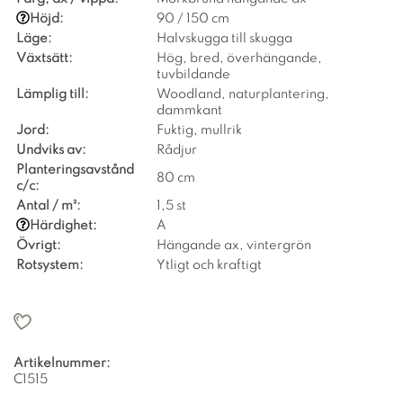
Höjd:
90 / 150 cm
Läge:
Halvskugga till skugga
Växtsätt:
Hög, bred, överhängande,
tuvbildande
Lämplig till:
Woodland, naturplantering,
dammkant
Jord:
Fuktig, mullrik
Undviks av:
Rådjur
Planteringsavstånd
80 cm
c/c:
Antal / m²:
1,5 st
Härdighet:
A
Övrigt:
Hängande ax, vintergrön
Rotsystem:
Ytligt och kraftigt
Artikelnummer:
C1515