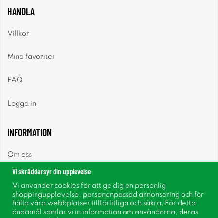
HANDLA
Villkor
Mina favoriter
FAQ
Logga in
INFORMATION
Om oss
Vi skräddarsyr din upplevelse
Nyheter
Vi använder cookies för att ge dig en personlig
shoppingupplevelse, personanpassad annonsering och för
Nyhetsbrev
hålla våra webbplatser tillförlitliga och säkra. För detta
ändamål samlar vi in information om användarna, deras