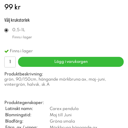
99 kr
Välj
krukstorlek
0,5-1L
Finns i lager
Finns i lager
Lägg i varukorgen
Produktbeskrivning:
grön, 90/150cm, hängande mörkbruna ax, maj-juni,
vintergrön, halvsk, sk.A
Produktegenskaper:
Latinskt namn:
Carex pendula
Blomningstid:
Maj till Juni
Bladfärg:
Gröna smala
Färg, ax / vippa:
Mörkbruna hängande ax