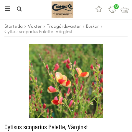
0
Startsida
Växter
Trädgårdsväxter
Buskar
Cytisus scoparius Palette, Vårginst
Cytisus scoparius Palette, Vårginst