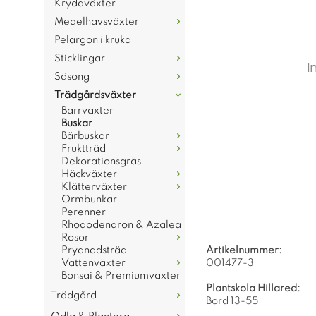
Kryddväxter
Medelhavsväxter
Pelargon i kruka
Sticklingar
Säsong
Trädgårdsväxter
Barrväxter
Buskar
Bärbuskar
Fruktträd
Dekorationsgräs
Häckväxter
Klätterväxter
Ormbunkar
Perenner
Rhododendron & Azalea
Rosor
Prydnadsträd
Artikelnummer:
Vattenväxter
001477-3
Bonsai & Premiumväxter
Plantskola Hillared:
Trädgård
Bord 13-55