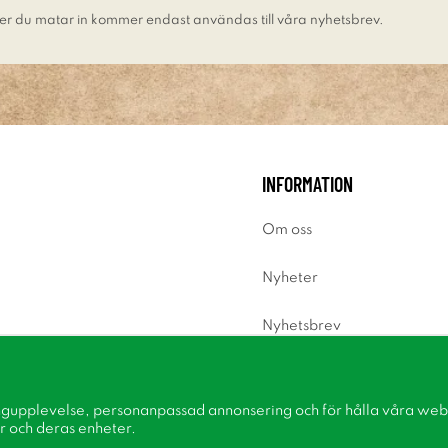
er du matar in kommer endast användas till våra nyhetsbrev.
INFORMATION
Om oss
Nyheter
Nyhetsbrev
Om cookies
ngupplevelse, personanpassad annonsering och för hålla våra webbp
Inspiration
r och deras enheter.