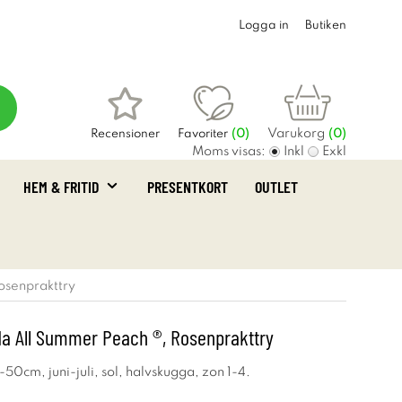
Logga in
Butiken
Varukorg
Recensioner
Favoriter
(
0
)
(0)
Moms visas:
Inkl
Exkl
HEM & FRITID
PRESENTKORT
OUTLET
osenprakttry
ida All Summer Peach ®, Rosenprakttry
50cm, juni-juli, sol, halvskugga, zon 1-4.