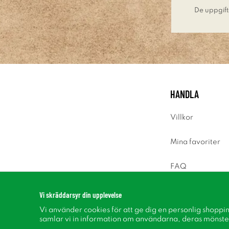
De uppgift
HANDLA
Villkor
Mina favoriter
FAQ
Logga in
Vi skräddarsyr din upplevelse
Vi använder cookies för att ge dig en personlig shoppi
samlar vi in information om användarna, deras mönste