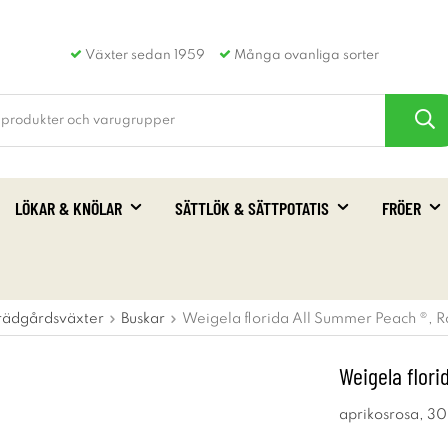
Växter sedan 1959
Många ovanliga sorter
LÖKAR & KNÖLAR
SÄTTLÖK & SÄTTPOTATIS
FRÖER
rädgårdsväxter
Buskar
Weigela florida All Summer Peach ®, R
Weigela flor
aprikosrosa, 30-