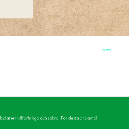
latser tillförlitliga och säkra. För detta ändamål