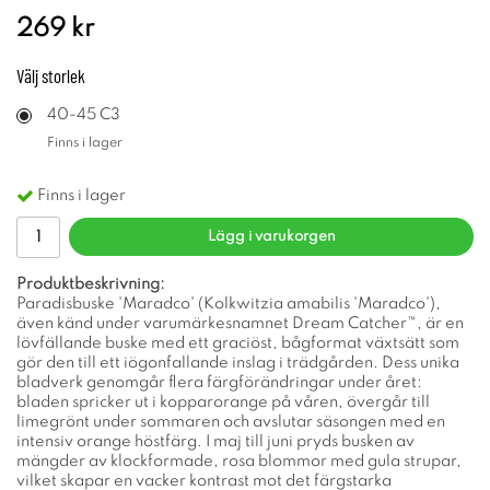
269 kr
Välj
storlek
40-45 C3
Finns i lager
Finns i lager
Lägg i varukorgen
Produktbeskrivning:
Paradisbuske 'Maradco' (Kolkwitzia amabilis 'Maradco'),
även känd under varumärkesnamnet Dream Catcher™, är en
lövfällande buske med ett graciöst, bågformat växtsätt som
gör den till ett iögonfallande inslag i trädgården. Dess unika
bladverk genomgår flera färgförändringar under året:
bladen spricker ut i kopparorange på våren, övergår till
limegrönt under sommaren och avslutar säsongen med en
intensiv orange höstfärg. I maj till juni pryds busken av
mängder av klockformade, rosa blommor med gula strupar,
vilket skapar en vacker kontrast mot det färgstarka