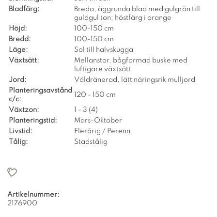
Bladfärg:
Breda, äggrunda blad med gulgrön till
guldgul ton; höstfärg i orange
Höjd:
100-150 cm
Bredd:
100-150 cm
Läge:
Sol till halvskugga
Växtsätt:
Mellanstor, bågformad buske med
luftigare växtsätt
Jord:
Väldränerad, lätt näringsrik mulljord
Planteringsavstånd
120 - 150 cm
c/c:
Växtzon:
1 - 3 (4)
Planteringstid:
Mars-Oktober
Livstid:
Flerårig / Perenn
Tålig:
Stadstålig
Artikelnummer:
2176900