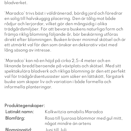
bladverket.
'Maradco' trivs bäst i väldränerad, bördig jord och föredrar
en solig till halvskuggig placering. Den är tålig mot både
rådjur och lerjordar, vilket gör den mångsidig i olika
trädgårdsmiljöer. För att bevara buskens naturliga form och
främja riklig blomning följande år, bör beskärning utföras
direkt efter blomningen. Busken kräver minimal skötsel och är
ett utmärkt val för den som önskar en dekorativ växt med
lång säsong av intresse.
'Maradco' kan nå en höjd på cirka 2,5–4 meter och en
liknande bredd beroende på växtplats och skötsel. Med sitt
spektakulära bladverk och rikliga blomning är den ett perfekt
val för trädgårdsentusiaster som söker en lättskött, färgstark
buske som skapar liv och variation i både formella och
informella planteringar.
Produktegenskaper:
Latinskt namn:
Kolkwitzia amabilis Maradco
Blomfärg:
Rosa till ljusrosa blommor med gul mitt,
något mindre än artens
Blomningstid:
Juni till Juli