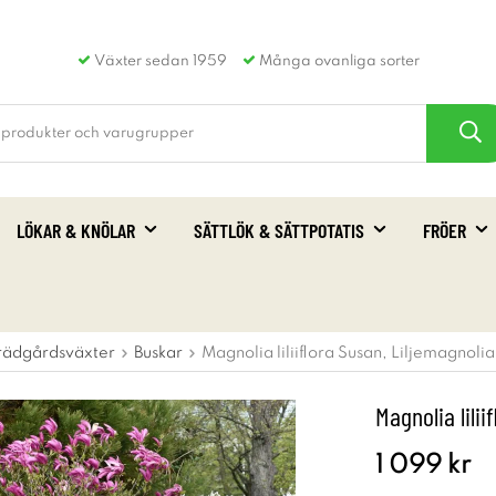
Växter sedan 1959
Många ovanliga sorter
LÖKAR & KNÖLAR
SÄTTLÖK & SÄTTPOTATIS
FRÖER
rädgårdsväxter
Buskar
Magnolia liliiflora Susan, Liljemagnolia
Magnolia lilii
1 099 kr