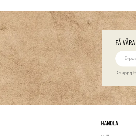
FÅ VÅRA
De uppgift
HANDLA