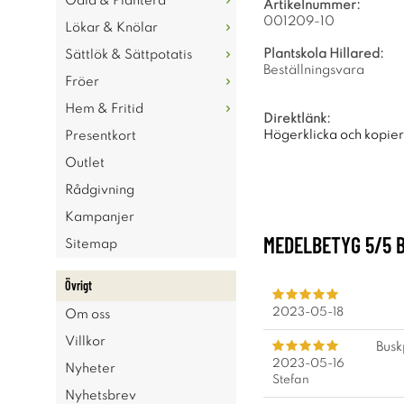
Odla & Plantera
Artikelnummer:
001209-10
Lökar & Knölar
Plantskola Hillared:
Sättlök & Sättpotatis
Beställningsvara
Fröer
Hem & Fritid
Direktlänk:
Högerklicka och kopie
Presentkort
Outlet
Rådgivning
Kampanjer
MEDELBETYG
5
/5 
Sitemap
Övrigt
2023-05-18
Om oss
Villkor
Busk
2023-05-16
Nyheter
Stefan
Nyhetsbrev