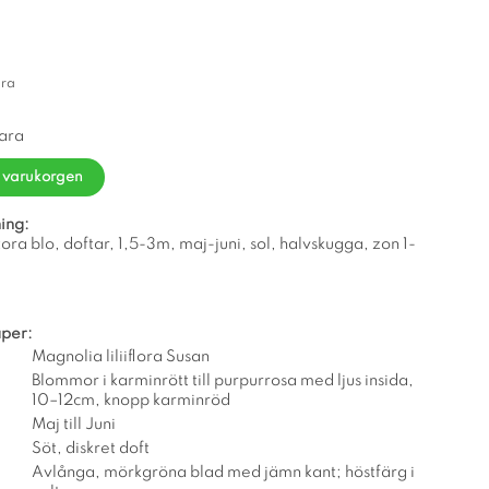
ara
vara
i varukorgen
ing:
ora blo, doftar, 1,5-3m, maj-juni, sol, halvskugga, zon 1-
per:
Magnolia liliiflora Susan
Blommor i karminrött till purpurrosa med ljus insida,
10–12cm, knopp karminröd
Maj till Juni
Söt, diskret doft
Avlånga, mörkgröna blad med jämn kant; höstfärg i