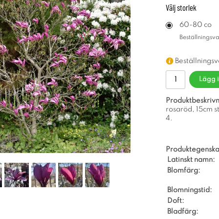
Välj
storlek
60-80 co
Beställningsv
Beställnings
Lägg 
Produktbeskrivn
rosaröd, 15cm st
4.
Produktegenska
Latinskt namn:
Blomfärg:
Blomningstid:
Doft:
Bladfärg: