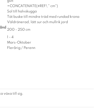
gult
=CONCATENATE(#REF!," cm")
Sol till halvskugga
Tät buske till mindre träd med rundad krona
Väldränerad, lätt sur och mullrik jord
tånd
200 - 250 cm
1 - 4
Mars-Oktober
Flerårig / Perenn
 växa till sig.