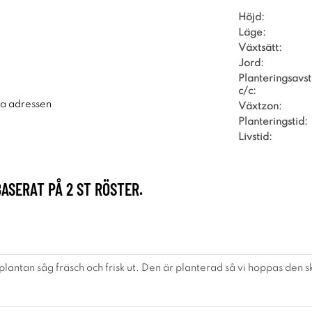
Höjd:
Läge:
Växtsätt:
Jord:
Planteringsavs
c/c:
ra adressen
Växtzon:
Planteringstid:
Livstid:
BASERAT PÅ
2
ST RÖSTER.
plantan såg fräsch och frisk ut. Den är planterad så vi hoppas den ska