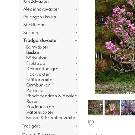
Kryddväxter
Medelhavsväxter
Pelargon i kruka
Sticklingar
Säsong
Trädgårdsväxter
Barrväxter
Buskar
Bärbuskar
Fruktträd
Dekorationsgräs
Häckväxter
Klätterväxter
Ormbunkar
Perenner
Rhododendron & Azalea
Rosor
Prydnadsträd
Vattenväxter
Bonsai & Premiumväxter
Trädgård