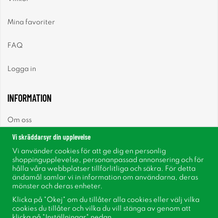
Mina favoriter
FAQ
Logga in
INFORMATION
Om oss
Vi skräddarsyr din upplevelse
Nyheter
Vi använder cookies för att ge dig en personlig
shoppingupplevelse, personanpassad annonsering och för
Nyhetsbrev
hålla våra webbplatser tillförlitliga och säkra. För detta
ändamål samlar vi in information om användarna, deras
mönster och deras enheter.
Om cookies
Klicka på "Okej" om du tillåter alla cookies eller välj vilka
cookies du tillåter och vilka du vill stänga av genom att
Inspiration
klicka på "Inställningar" nedan.