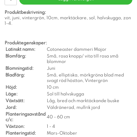
Produktbeskrivning:
vit, juni, vintergrön, 10cm, marktäckare, sol, halvskugga, zon
1-4.
Produktegenskaper:
Latinskt namn:
Cotoneaster dammeri Major
Blomfärg:
Små, rosa knopp/ vita till rosa små
blommor
Blomningstid:
Juni
Bladfärg:
Små, elliptiska, mörkgröna blad med
svagt röd höstton, Vintergrön
Höjd:
10 cm
Läge:
Sol till halvskugga
Växtsätt:
Låg, bred och marktäckande buske
Jord:
Väldränerad, mullrik jord
Planteringsavstånd
40 - 60 cm
c/c:
Växtzon:
1 - 4
Planteringstid:
Mars-Oktober