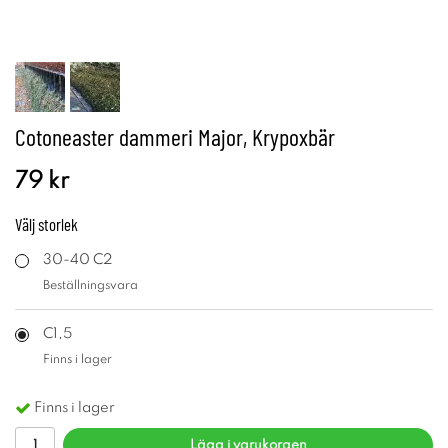
Cotoneaster dammeri Major, Krypoxbär
79 kr
Välj
storlek
30-40 C2
Beställningsvara
C1,5
Finns i lager
Finns i lager
Lägg i varukorgen