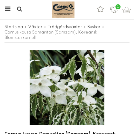
0
Startsida
Växter
Trädgårdsväxter
Buskar
Cornus kousa Samaritan (Samzam), Koreansk
Blomsterkornell
Cornus kousa Samaritan (Samzam), Koreansk