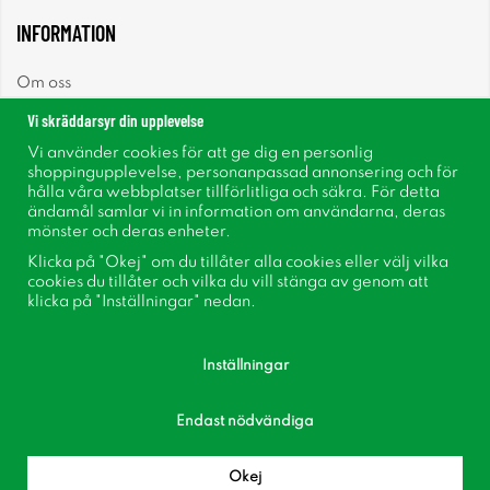
INFORMATION
Om oss
Vi skräddarsyr din upplevelse
Nyheter
Vi använder cookies för att ge dig en personlig
shoppingupplevelse, personanpassad annonsering och för
Nyhetsbrev
hålla våra webbplatser tillförlitliga och säkra. För detta
ändamål samlar vi in information om användarna, deras
mönster och deras enheter.
Om cookies
Klicka på "Okej" om du tillåter alla cookies eller välj vilka
cookies du tillåter och vilka du vill stänga av genom att
Inspiration
klicka på "Inställningar" nedan.
Inställningar
Endast nödvändiga
Följ oss på Facebook
Bli medlem i vår kundklubb!
Okej