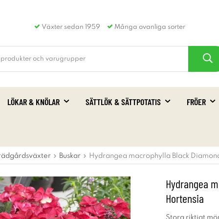
Växter sedan 1959
Många ovanliga sorter
LÖKAR & KNÖLAR
SÄTTLÖK & SÄTTPOTATIS
FRÖER
rädgårdsväxter
Buskar
Hydrangea macrophylla Black Diamond
Hydrangea ma
Hortensia
Stora riktigt m