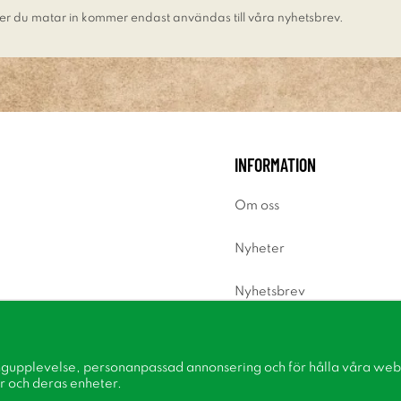
er du matar in kommer endast användas till våra nyhetsbrev.
INFORMATION
Om oss
Nyheter
Nyhetsbrev
Om cookies
ngupplevelse, personanpassad annonsering och för hålla våra webbp
Inspiration
r och deras enheter.