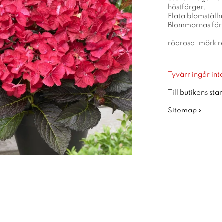
höstfärger.
Flata blomställ
Blommornas färg
rödrosa, mörk r
Tyvärr ingår inte
Till butikens sta
Sitemap »