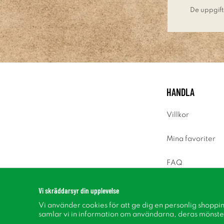
De uppgift
HANDLA
Villkor
Mina favoriter
FAQ
Logga in
Vi skräddarsyr din upplevelse
Vi använder cookies för att ge dig en personlig shoppi
samlar vi in information om användarna, deras mönste