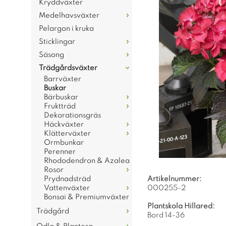
Kryddväxter
Medelhavsväxter
Pelargon i kruka
Sticklingar
Säsong
Trädgårdsväxter
Barrväxter
Buskar
Bärbuskar
Fruktträd
Dekorationsgräs
Häckväxter
Klätterväxter
Ormbunkar
Perenner
Rhododendron & Azalea
Rosor
Prydnadsträd
Artikelnummer:
Vattenväxter
000255-2
Bonsai & Premiumväxter
Plantskola Hillared:
Trädgård
Bord 14-36