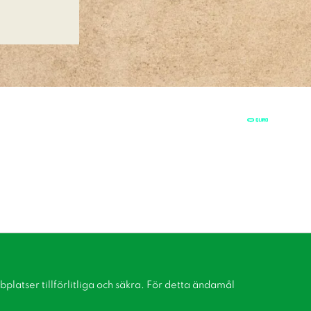
latser tillförlitliga och säkra. För detta ändamål