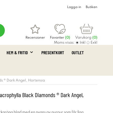
Logga in
Butiken
Varukorg
Recensioner
Favoriter
(
0
)
(0)
Moms visas:
Inkl
Exkl
HEM & FRITID
PRESENTKORT
OUTLET
s ® Dark Angel, Hortensia
crophylla Black Diamonds ® Dark Angel,
örkgröna blad med en nyans av purpur som får fina