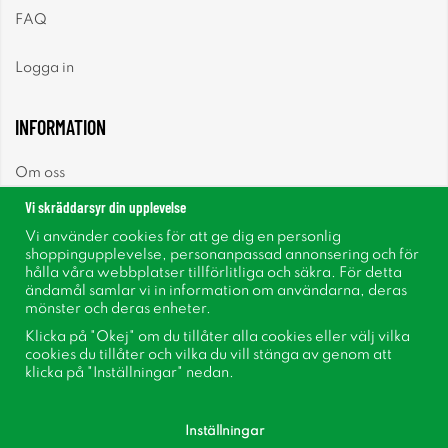
FAQ
Logga in
INFORMATION
Om oss
Vi skräddarsyr din upplevelse
Nyheter
Vi använder cookies för att ge dig en personlig
shoppingupplevelse, personanpassad annonsering och för
Nyhetsbrev
hålla våra webbplatser tillförlitliga och säkra. För detta
ändamål samlar vi in information om användarna, deras
mönster och deras enheter.
Om cookies
Klicka på "Okej" om du tillåter alla cookies eller välj vilka
cookies du tillåter och vilka du vill stänga av genom att
Inspiration
klicka på "Inställningar" nedan.
Inställningar