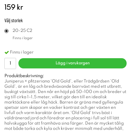
159 kr
Välj
storlek
20-25 C2
Finns i lager
Finns i lager
Lägg i varukorgen
Produktbeskrivning:
Juniperus × pfitzeriana 'Old Gold', eller Trädgårdsen 'Old
Gold', är en låg och bredväxande barrväxt med ett utbrett,
buskigt växtsätt. Den når en höjd på 50–100 cm och breder ut
sig till cirka 1–1,5 meter, vilket gör den till en idealisk
marktäckare eller låg häck. Barren är gröna med gyllengula
spetsar som skapar en vacker kontrast och ger växten en
livfull och varm karaktär året om.'Old Gold' trivs bäst i
väldränerad jord och föredrar en placering i full sol till lätt
halvskugga för att framhäva sina färger. Den är mycket tålig
mot både torka och kyla och kräver minimalt med underhåll,