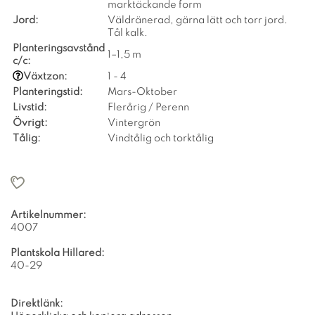
marktäckande form
Jord:
Väldränerad, gärna lätt och torr jord.
Tål kalk.
Planteringsavstånd
1–1,5 m
c/c:
Växtzon:
1 - 4
Planteringstid:
Mars-Oktober
Livstid:
Flerårig / Perenn
Övrigt:
Vintergrön
Tålig:
Vindtålig och torktålig
Artikelnummer:
4007
Plantskola Hillared:
40-29
Direktlänk: