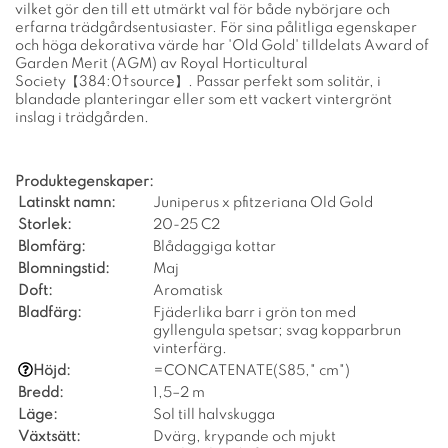
vilket gör den till ett utmärkt val för både nybörjare och
erfarna trädgårdsentusiaster. För sina pålitliga egenskaper
och höga dekorativa värde har 'Old Gold' tilldelats Award of
Garden Merit (AGM) av Royal Horticultural
Society【384:0†source】. Passar perfekt som solitär, i
blandade planteringar eller som ett vackert vintergrönt
inslag i trädgården.
Produktegenskaper:
Latinskt namn:
Juniperus x pfitzeriana Old Gold
Storlek:
20-25 C2
Blomfärg:
Blådaggiga kottar
Blomningstid:
Maj
Doft:
Aromatisk
Bladfärg:
Fjäderlika barr i grön ton med
gyllengula spetsar; svag kopparbrun
vinterfärg.
Höjd:
=CONCATENATE(S85," cm")
Bredd:
1,5–2 m
Läge:
Sol till halvskugga
Växtsätt:
Dvärg, krypande och mjukt