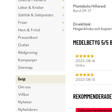
Odla & Plantera
Plantskola Hillared:
Lökar & Knölar
Bord 39-17
Sättlök & Sättpotatis
Fröer
Direktlänk:
Högerklicka och kopie
Hem & Fritid
Presentkort
MEDELBETYG
5
/5 
Outlet
Rådgivning
Kampanjer
2023-08-16
Ulrika
Sitemap
Övrigt
2023-08-15
Om oss
REKOMMENDERADE 
Villkor
Nyheter
Nyhetsbrev
Inklusive hemleveran