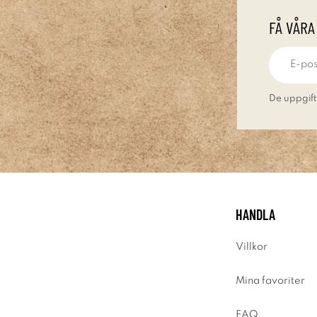
FÅ VÅRA
De uppgift
HANDLA
Villkor
Mina favoriter
FAQ