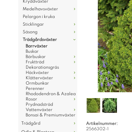
Kryddväxter
Medelhavsväxter
Pelargon i kruka
Sticklingar
Säsong
Trädgårdsväxter
Barrväxter
Buskar
Bärbuskar
Fruktträd
Dekorationsgräs
Häckväxter
Klätterväxter
Ormbunkar
Perenner
Rhododendron & Azalea
Rosor
Prydnadsträd
Vattenväxter
Bonsai & Premiumväxter
Trädgård
Artikelnummer:
2566302-1