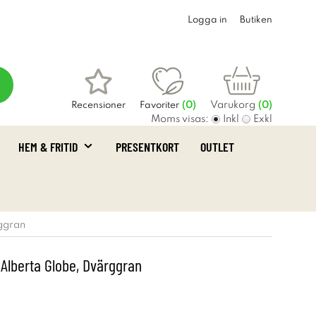
Logga in
Butiken
Varukorg
Recensioner
Favoriter
(
0
)
(0)
Moms visas:
Inkl
Exkl
HEM & FRITID
PRESENTKORT
OUTLET
ggran
Alberta Globe, Dvärggran