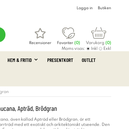
Logga in
Butiken
Varukorg
Recensioner
Favoriter
(
0
)
(0)
Moms visas:
Inkl
Exkl
HEM & FRITID
PRESENTKORT
OUTLET
dgran
aucana, Apträd, Brödgran
ana, även kallad Apträd eller Brödgran, är ett
rträd med ett exotiskt och arkitektoniskt utseende. Den