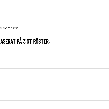
ra adressen
BASERAT PÅ
3
ST RÖSTER.