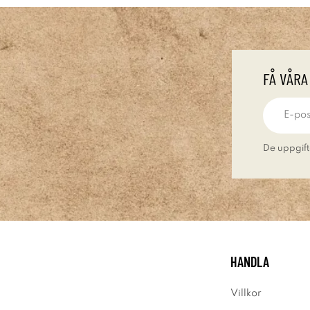
FÅ VÅRA
De uppgift
HANDLA
Villkor