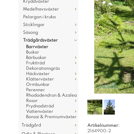
Kryddväxter
Medelhavsväxter
Pelargon i kruka
Sticklingar
Säsong
Trädgårdsväxter
Barrväxter
Buskar
Bärbuskar
Fruktträd
Dekorationsgräs
Häckväxter
Klätterväxter
Ormbunkar
Perenner
Rhododendron & Azalea
Rosor
Prydnadsträd
Vattenväxter
Bonsai & Premiumväxter
Trädgård
Artikelnummer:
2164900-2