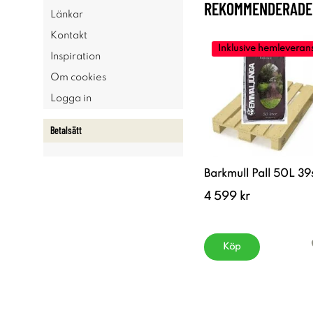
REKOMMENDERADE 
Länkar
Kontakt
Inklusive hemleveran
Inspiration
Om cookies
Logga in
Betalsätt
Barkmull Pall 50L 39
4 599 kr
Köp