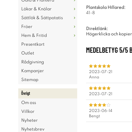
Odla & Plantera
Plantskola Hillared:
Lökar & Knölar
41-8
Sättlök & Sättpotatis
Fröer
Direktlänk:
Högerklicka och kopie
Hem & Fritid
Presentkort
MEDELBETYG
5
/5 
Outlet
Rådgivning
Kampanjer
2023-07-21
Anna
Sitemap
Övrigt
2023-07-21
Om oss
2023-06-14
Villkor
Bengt
Nyheter
Nyhetsbrev