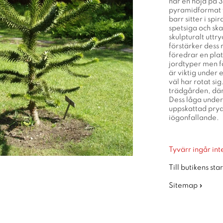
når en höjd på 3
pyramidformat v
barr sitter i sp
spetsiga och ska
skulpturalt uttry
förstärker dess 
föredrar en plats
jordtyper men fö
är viktig under 
väl har rotat si
trädgården, där 
Dess låga underh
uppskattad pryd
iögonfallande.
Tyvärr ingår inte
Till butikens sta
Sitemap »