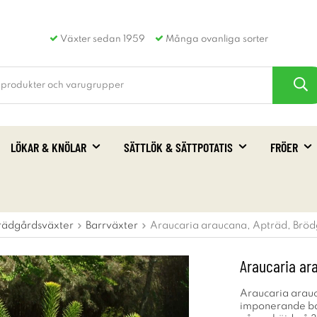
Växter sedan 1959
Många ovanliga sorter
LÖKAR & KNÖLAR
SÄTTLÖK & SÄTTPOTATIS
FRÖER
rädgårdsväxter
Barrväxter
Araucaria araucana, Apträd, Brö
Araucaria ar
Araucaria arauc
imponerande bar