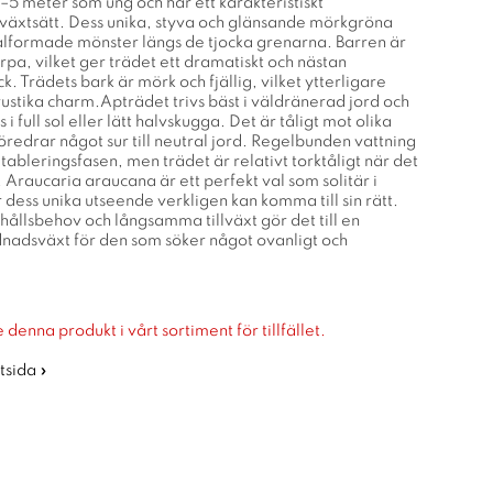
–5 meter som ung och har ett karakteristiskt
äxtsätt. Dess unika, styva och glänsande mörkgröna
iralformade mönster längs de tjocka grenarna. Barren är
rpa, vilket ger trädet ett dramatiskt och nästan
ck. Trädets bark är mörk och fjällig, vilket ytterligare
rustika charm.Apträdet trivs bäst i väldränerad jord och
 i full sol eller lätt halvskugga. Det är tåligt mot olika
redrar något sur till neutral jord. Regelbunden vattning
etableringsfasen, men trädet är relativt torktåligt när det
g. Araucaria araucana är ett perfekt val som solitär i
dess unika utseende verkligen kan komma till sin rätt.
ållsbehov och långsamma tillväxt gör det till en
nadsväxt för den som söker något ovanligt och
 denna produkt i vårt sortiment för tillfället.
rtsida »