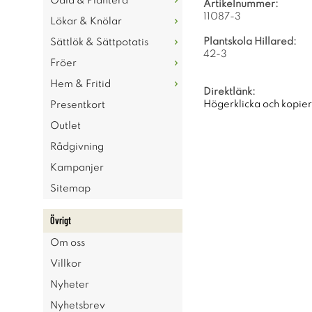
Odla & Plantera
Artikelnummer:
11087-3
Lökar & Knölar
Plantskola Hillared:
Sättlök & Sättpotatis
42-3
Fröer
Hem & Fritid
Direktlänk:
Högerklicka och kopie
Presentkort
Outlet
Rådgivning
Kampanjer
Sitemap
Övrigt
Om oss
Villkor
Nyheter
Nyhetsbrev