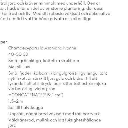
eutral jord och kräver minimalt med underhåll. Den är
tär, häck eller en del av en större plantering, där dess
r kontrast och liv. Med sitt robusta växtsätt och dekorativa
' ett utmärkt val för både privata och offentliga
per:
Chamaecyparis lawsoniana Ivonne
40-50 C3
Små, grönaktiga, kottelika strukturer
Maj till Juni
Små, fjäderlika barr i klar gulgrön till gyllengul ton;
nytillskott är särskilt ljust gula och bidrar till ett
lysande helhetsintryck; barr sitter tätt och är mjuka
vid beröring; vintergrön
=CONCATENATE(S19," cm")
1,5–2 m
Sol till halvskugga
Upprätt, något bred växtsätt med tätt barrverk
Väldränerad, mullrik och lätt fuktighetshållande
jord