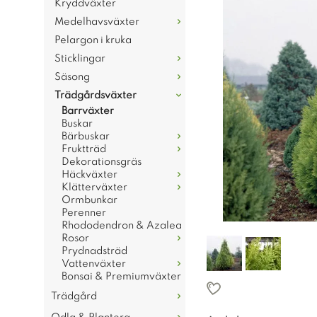
Kryddväxter
Medelhavsväxter
Pelargon i kruka
Sticklingar
Säsong
Trädgårdsväxter
Barrväxter
Buskar
Bärbuskar
Fruktträd
Dekorationsgräs
Häckväxter
Klätterväxter
Ormbunkar
Perenner
Rhododendron & Azalea
Rosor
Prydnadsträd
Vattenväxter
Bonsai & Premiumväxter
Trädgård