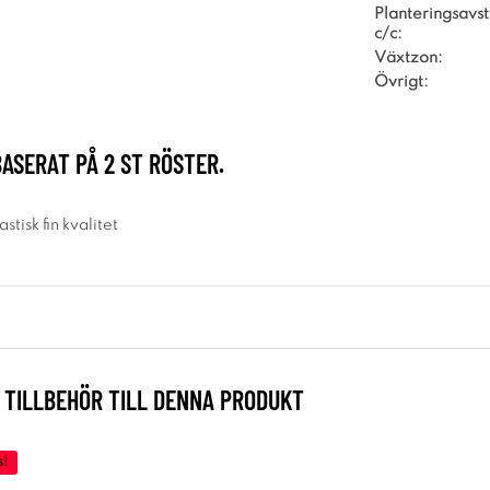
Planteringsavs
c/c:
Växtzon:
Övrigt:
BASERAT PÅ
2
ST RÖSTER.
stisk fin kvalitet
TILLBEHÖR TILL DENNA PRODUKT
s!