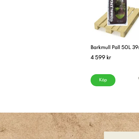
Barkmull Pall 50L 39
4 599 kr
Köp