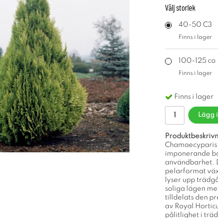
Välj
storlek
40-50 C3
Finns i lager
100-125 co
Finns i lager
Finns i lager
Lägg 
Produktbeskrivn
Chamaecyparis l
imponerande ba
användbarhet. D
pelarformat växt
lyser upp trädgå
soliga lägen men
tilldelats den 
av Royal Horticu
pålitlighet i t