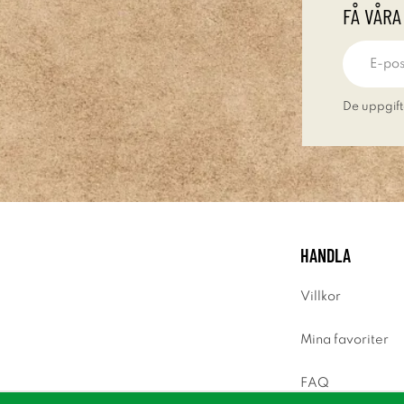
FÅ VÅRA
De uppgift
HANDLA
Villkor
Mina favoriter
FAQ