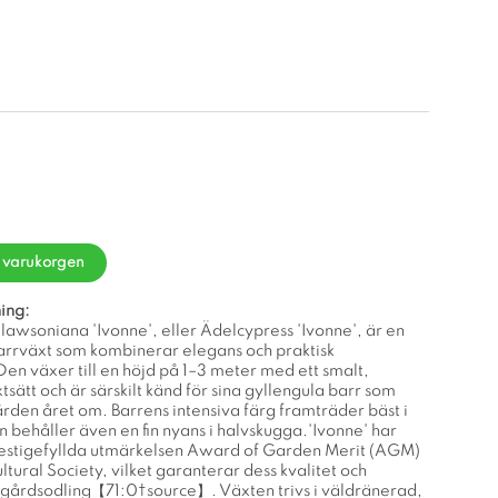
i varukorgen
ing:
awsoniana 'Ivonne', eller Ädelcypress 'Ivonne', är en
rrväxt som kombinerar elegans och praktisk
en växer till en höjd på 1–3 meter med ett smalt,
sätt och är särskilt känd för sina gyllengula barr som
rden året om. Barrens intensiva färg framträder bäst i
 behåller även en fin nyans i halvskugga.'Ivonne' har
prestigefyllda utmärkelsen Award of Garden Merit (AGM)
ltural Society, vilket garanterar dess kvalitet och
rädgårdsodling【71:0†source】. Växten trivs i väldränerad,