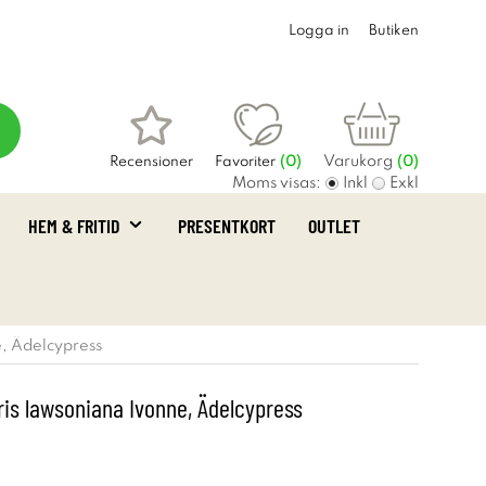
Logga in
Butiken
Varukorg
Recensioner
Favoriter
(
0
)
(0)
Moms visas:
Inkl
Exkl
HEM & FRITID
PRESENTKORT
OUTLET
, Ädelcypress
s lawsoniana Ivonne, Ädelcypress