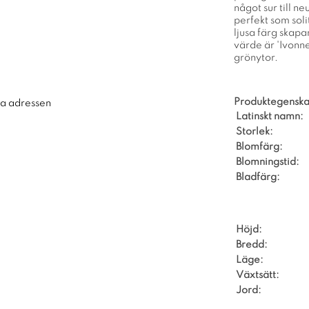
något sur till n
perfekt som soli
ljusa färg skapa
värde är 'Ivonne
grönytor.
Produktegenska
ra adressen
Latinskt namn:
Storlek:
Blomfärg:
Blomningstid:
Bladfärg:
Höjd:
Bredd:
Läge:
Växtsätt:
Jord: