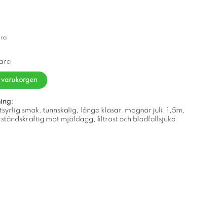
ara
vara
i varukorgen
ing:
ötsyrlig smak, tunnskalig, långa klasar, mognar juli, 1,5m,
tståndskraftig mot mjöldagg, filtrost och bladfallsjuka.