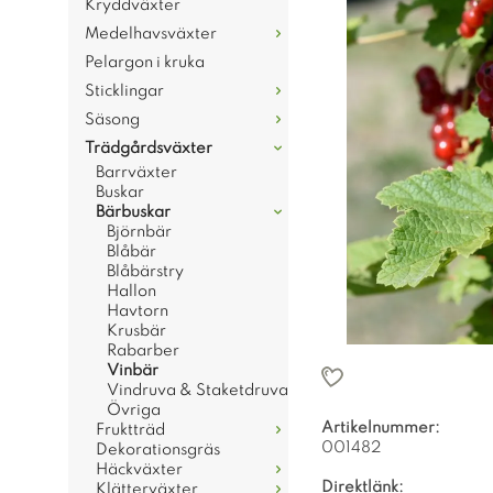
Kryddväxter
Medelhavsväxter
Pelargon i kruka
Sticklingar
Säsong
Trädgårdsväxter
Barrväxter
Buskar
Bärbuskar
Björnbär
Blåbär
Blåbärstry
Hallon
Havtorn
Krusbär
Rabarber
Vinbär
Vindruva & Staketdruva
Övriga
Artikelnummer:
Fruktträd
001482
Dekorationsgräs
Häckväxter
Direktlänk:
Klätterväxter