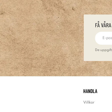
FÅ VÅRA
De uppgift
HANDLA
Villkor