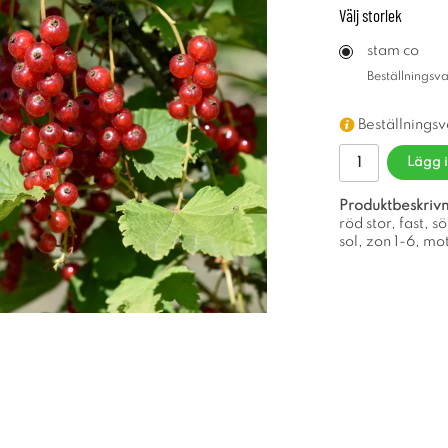
Välj
storlek
stam co
Beställningsv
Beställnings
Lägg 
Produktbeskrivn
röd stor, fast, s
sol, zon 1-6, mo