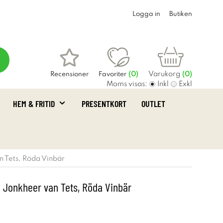
Logga in
Butiken
Varukorg
Recensioner
Favoriter
(
0
)
(0)
Moms visas:
Inkl
Exkl
HEM & FRITID
PRESENTKORT
OUTLET
n Tets, Röda Vinbär
 Jonkheer van Tets, Röda Vinbär