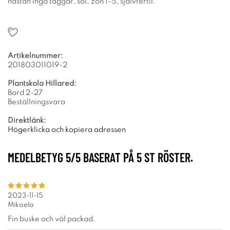
nästan inga taggar, sol, zon 1-5, självfertil.
Artikelnummer:
201803011019-2
Plantskola Hillared:
Bord 2-27
Beställningsvara
Direktlänk:
Högerklicka och kopiera adressen
MEDELBETYG
5
/5 BASERAT PÅ
5
ST RÖSTER.
2023-11-15
Mikaela
Fin buske och väl packad.