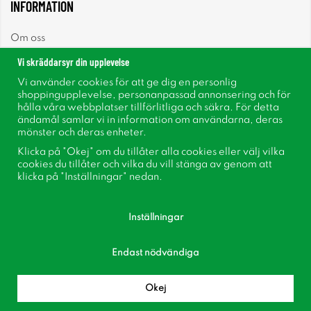
INFORMATION
Om oss
Vi skräddarsyr din upplevelse
Nyheter
Vi använder cookies för att ge dig en personlig
shoppingupplevelse, personanpassad annonsering och för
Nyhetsbrev
hålla våra webbplatser tillförlitliga och säkra. För detta
ändamål samlar vi in information om användarna, deras
mönster och deras enheter.
Om cookies
Klicka på "Okej" om du tillåter alla cookies eller välj vilka
cookies du tillåter och vilka du vill stänga av genom att
Inspiration
klicka på "Inställningar" nedan.
Inställningar
Endast nödvändiga
Följ oss på Facebook
Bli medlem i vår kundklubb!
Okej