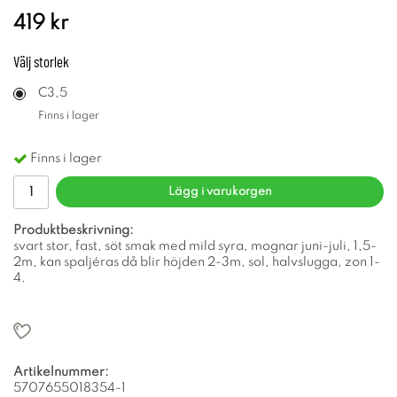
419 kr
Välj
storlek
C3,5
Finns i lager
Finns i lager
Lägg i varukorgen
Produktbeskrivning:
svart stor, fast, söt smak med mild syra, mognar juni-juli, 1,5-
2m, kan spaljéras då blir höjden 2-3m, sol, halvslugga, zon 1-
4.
Artikelnummer:
5707655018354-1