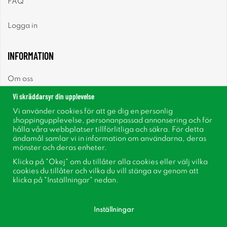
FAQ
Logga in
INFORMATION
Om oss
Vi skräddarsyr din upplevelse
Nyheter
Vi använder cookies för att ge dig en personlig
shoppingupplevelse, personanpassad annonsering och för
Nyhetsbrev
hålla våra webbplatser tillförlitliga och säkra. För detta
ändamål samlar vi in information om användarna, deras
mönster och deras enheter.
Om cookies
Klicka på "Okej" om du tillåter alla cookies eller välj vilka
cookies du tillåter och vilka du vill stänga av genom att
Inspiration
klicka på "Inställningar" nedan.
Inställningar