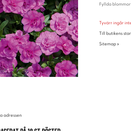
Fyllda blommor i
Tyvärr ingår inte
Till butikens sta
Sitemap »
ra adressen