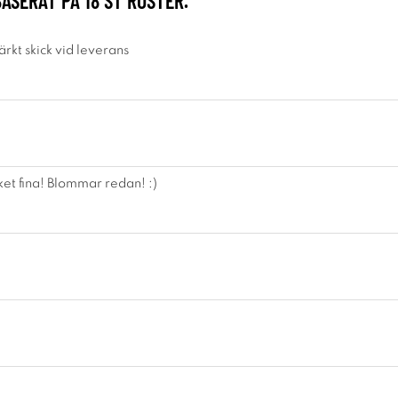
BASERAT PÅ
18
ST RÖSTER.
rkt skick vid leverans
et fina! Blommar redan! :)