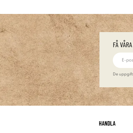
FÅ VÅRA
De uppgift
HANDLA