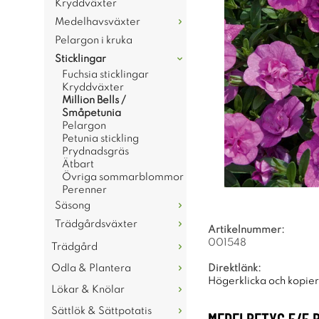
Kryddväxter
Medelhavsväxter
Pelargon i kruka
Sticklingar
Fuchsia sticklingar
Kryddväxter
Million Bells /
Småpetunia
Pelargon
Petunia stickling
Prydnadsgräs
Ätbart
Övriga sommarblommor
Perenner
Säsong
Trädgårdsväxter
Artikelnummer:
001548
Trädgård
Direktlänk:
Odla & Plantera
Högerklicka och kopie
Lökar & Knölar
Sättlök & Sättpotatis