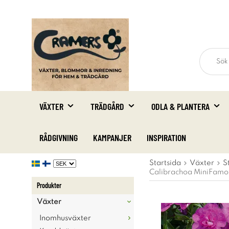
VÄXTER
TRÄDGÅRD
ODLA & PLANTERA
RÅDGIVNING
KAMPANJER
INSPIRATION
Startsida
Växter
S
Calibrachoa MiniFamous
Produkter
Växter
Inomhusväxter