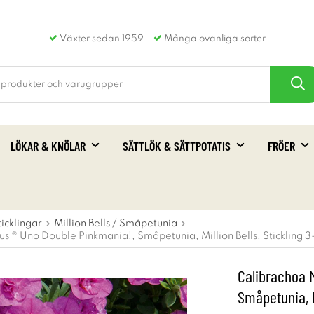
Växter sedan 1959
Många ovanliga sorter
LÖKAR & KNÖLAR
SÄTTLÖK & SÄTTPOTATIS
FRÖER
ticklingar
Million Bells / Småpetunia
 ® Uno Double Pinkmania!, Småpetunia, Million Bells, Stickling 3
Calibrachoa 
Småpetunia, M