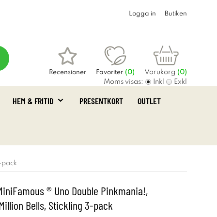
Logga in
Butiken
Varukorg
Recensioner
Favoriter
(
0
)
(0)
Moms visas:
Inkl
Exkl
HEM & FRITID
PRESENTKORT
OUTLET
-pack
MiniFamous ® Uno Double Pinkmania!,
illion Bells, Stickling 3-pack