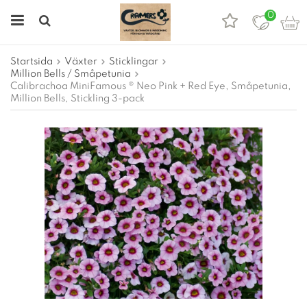
0
Startsida
Växter
Sticklingar
Million Bells / Småpetunia
Calibrachoa MiniFamous ® Neo Pink + Red Eye, Småpetunia,
Million Bells, Stickling 3-pack