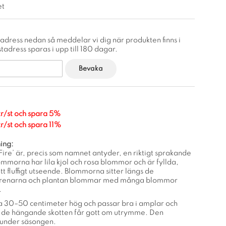
et
adress nedan så meddelar vi dig när produkten finns i
tadress sparas i upp till 180 dagar.
Bevaka
kr/st och spara 5%
kr/st och spara 11%
ing:
Fire’ är, precis som namnet antyder, en riktigt sprakande
mmorna har lila kjol och rosa blommor och är fyllda,
tt fluffigt utseende. Blommorna sitter längs de
renarna och plantan blommar med många blommor
.
rka 30–50 centimeter hög och passar bra i amplar och
 de hängande skotten får gott om utrymme. Den
 under säsongen.