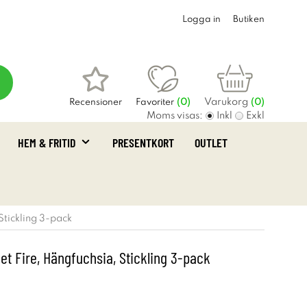
Logga in
Butiken
Varukorg
Recensioner
Favoriter
(
0
)
(0)
Moms visas:
Inkl
Exkl
HEM & FRITID
PRESENTKORT
OUTLET
Stickling 3-pack
t Fire, Hängfuchsia, Stickling 3-pack