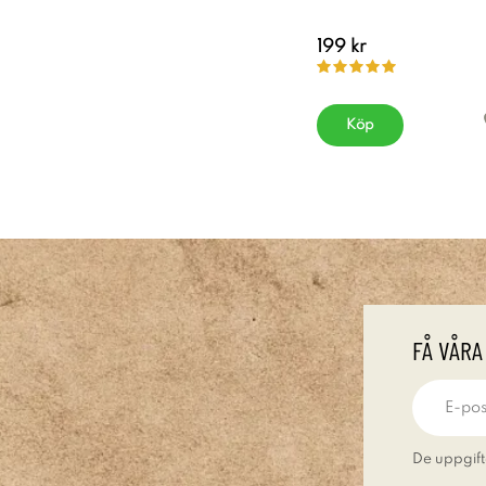
199 kr
Köp
FÅ VÅRA
De uppgift