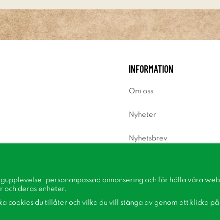
INFORMATION
Om oss
Nyheter
Nyhetsbrev
Om cookies
ngupplevelse, personanpassad annonsering och för hålla våra webbp
Inspiration
r och deras enheter.
lka cookies du tillåter och vilka du vill stänga av genom att klicka p