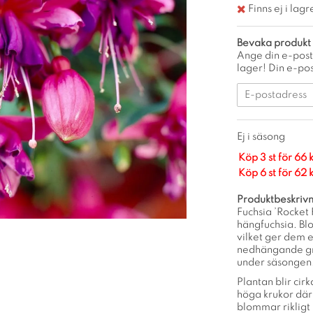
Finns ej i lagr
Bevaka produkt
Ange din e-post
lager! Din e-pos
Ej i säsong
Köp 3 st för 66 
Köp 6 st för 62 
Produktbeskrivn
Fuchsia ’Rocket 
hängfuchsia. Blo
vilket ger dem e
nedhängande g
under säsongen
Plantan blir ci
höga krukor där
blommar rikligt