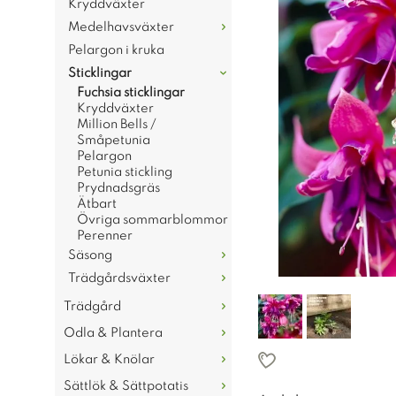
Kryddväxter
Medelhavsväxter
Pelargon i kruka
Sticklingar
Fuchsia sticklingar
Kryddväxter
Million Bells /
Småpetunia
Pelargon
Petunia stickling
Prydnadsgräs
Ätbart
Övriga sommarblommor
Perenner
Säsong
Trädgårdsväxter
Trädgård
Odla & Plantera
Lökar & Knölar
Sättlök & Sättpotatis