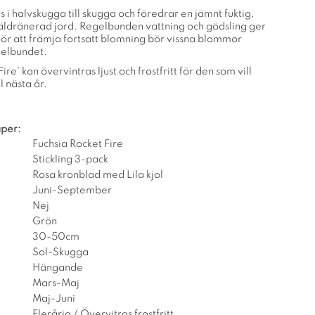
vs i halvskugga till skugga och föredrar en jämnt fuktig,
väldränerad jord. Regelbunden vattning och gödsling ger
ör att främja fortsatt blomning bör vissna blommor
gelbundet.
ire’ kan övervintras ljust och frostfritt för den som vill
l nästa år.
per:
Fuchsia Rocket Fire
Stickling 3-pack
Rosa kronblad med Lila kjol
Juni-September
Nej
Grön
30-50cm
Sol-Skugga
Hängande
Mars-Maj
Maj-Juni
Flerårig / Övervitras frostfritt