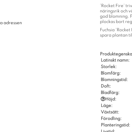
’Rocket Fire’ tri
näringsrik och 
god blomning. F
plockas bort re
ra adressen
Fuchsia ’Rocket F
spara plantan til
Produktegenska
Latinskt namn:
Storlek:
Blomfärg:
Blomningstid:
Doft:
Bladfärg:
Höjd:
Läge:
Växtsätt:
Förodling:
Planteringstid:
Livstid: