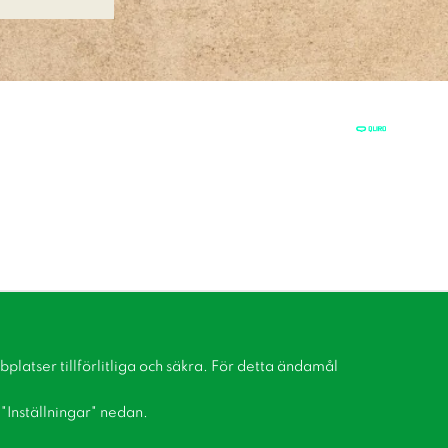
latser tillförlitliga och säkra. För detta ändamål
å "Inställningar" nedan.