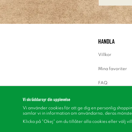
HANDLA
Villkor
Mina favoriter
FAQ
Logga in
Vi skräddarsyr din upplevelse
Vi använder cookies för att ge dig en personlig shoppi
samlar vi in information om användarna, deras mönste
Klicka på "Okej" om du tillåter alla cookies eller välj vi