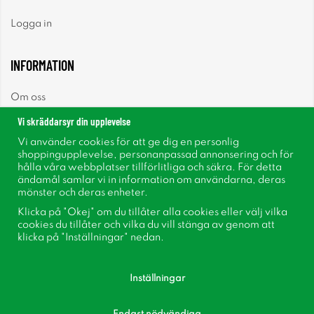
Logga in
INFORMATION
Om oss
Vi skräddarsyr din upplevelse
Nyheter
Vi använder cookies för att ge dig en personlig
shoppingupplevelse, personanpassad annonsering och för
Nyhetsbrev
hålla våra webbplatser tillförlitliga och säkra. För detta
ändamål samlar vi in information om användarna, deras
mönster och deras enheter.
Om cookies
Klicka på "Okej" om du tillåter alla cookies eller välj vilka
cookies du tillåter och vilka du vill stänga av genom att
Inspiration
klicka på "Inställningar" nedan.
Inställningar