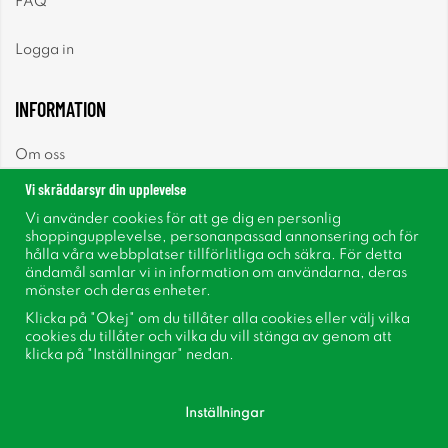
FAQ
Logga in
INFORMATION
Om oss
Vi skräddarsyr din upplevelse
Nyheter
Vi använder cookies för att ge dig en personlig
shoppingupplevelse, personanpassad annonsering och för
Nyhetsbrev
hålla våra webbplatser tillförlitliga och säkra. För detta
ändamål samlar vi in information om användarna, deras
mönster och deras enheter.
Om cookies
Klicka på "Okej" om du tillåter alla cookies eller välj vilka
cookies du tillåter och vilka du vill stänga av genom att
Inspiration
klicka på "Inställningar" nedan.
Inställningar